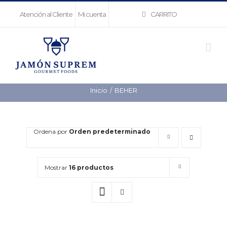
Saltar
CARRITO
Atención al Cliente
Mi cuenta
al
contenido
Inicio
BEHER
Ordena por
Orden predeterminado
Mostrar
16 productos