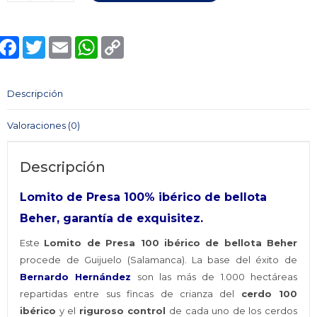
de
Presa
Facebook
Twitter
Email
WhatsApp
Copy
100%
Link
ibérico
de
Descripción
Bellota
BEHER
Valoraciones (0)
cantidad
Descripción
Lomito de Presa 100% ibérico de bellota
Beher, garantía de exquisitez.
Este
Lomito de Presa 100 ibérico de bellota Beher
procede de Guijuelo (Salamanca). La base del éxito de
Bernardo Hernández
son las más de 1.000 hectáreas
repartidas entre sus fincas de crianza del
cerdo 100
ibérico
y el
riguroso control
de cada uno de los cerdos