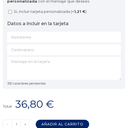
personalizada
con el mensaje que desees.
Si, incluir tarjeta personalizada (+
1,21
€
)
Datos a incluir en la tarjeta
350
caracteres pendientes
36,80 €
Total
AÑADIR AL CARRITO
Lomito