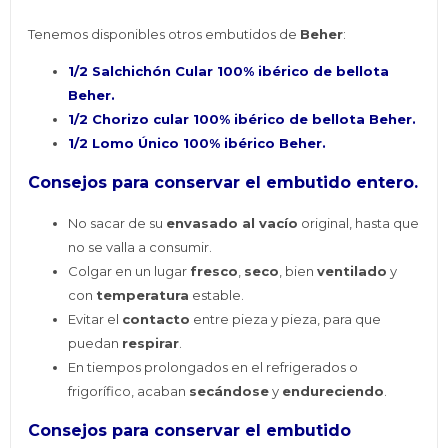
Tenemos disponibles otros embutidos de
Beher
:
1/2 Salchichón Cular 100% ibérico de bellota
Beher.
1/2 Chorizo cular 100% ibérico de bellota Beher.
1/2 Lomo Único 100% ibérico Beher.
Consejos para conservar el embutido entero.
No sacar de su
envasado al vacío
original, hasta que
no se valla a consumir.
Colgar en un lugar
fresco
,
seco
, bien
ventilado
y
con
temperatura
estable.
Evitar el
contacto
entre pieza y pieza, para que
puedan
respirar
.
En tiempos prolongados en el refrigerados o
frigorífico, acaban
secándose
y
endureciendo
.
Consejos para
conservar
el embutido