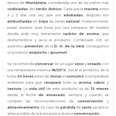
época de
Montanera
, considerada una de las partes más
codiciadas
del
cerdo ibérico
. Cada pieza
macera
entre
3 y 5 días una vez que son
adobadas
, después son
embuchadas
en
tripa
de cerdo
natural
. Posteriormente
pasan durante unas horas por una campana de madera
donde arde muy lentamente
carbón de encina
, que
deshumedece y seca el producto. Combinado con un
auténtico
pimentón
de la
D. O. de la Verá
, conseguimos
un producto
exquisito
y
gourmet
.
Se recomienda
conservar
en un lugar
seco
y
oreado
con
una temperatura máxima
18/20ºC
. Sacar el producto de la
bolsa
24 horas
antes de
iniciar
el
consumo
a temperatura
ambiente para que
recupere
todo su
aroma
,
sabor
y
textura
. La
vida útil
de este producto es de
12 meses
desde la fecha
de envasado
, siempre y cuando se
cumplan las recomendaciones de
conservación
y
almacenamiento
. En caso de
pérdida
de
vacío
sacarlo lo
antes posible de la bolsa para su buena
conservación
.