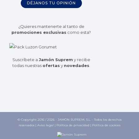
DÉJANOS TU OPINIÓN
¿Quieres mantenerte al tanto de
promociones exclusivas
como esta?
Suscríbete a
Jamón Suprem
y recibe
todas nuestras
ofertas
y
novedades
.
© Copyright 2016 /
2026 - JAMÓN SUPREM, S.L. - Todos los derechos
reservados |
Aviso legal
|
Política de privacidad
|
Política de cookies