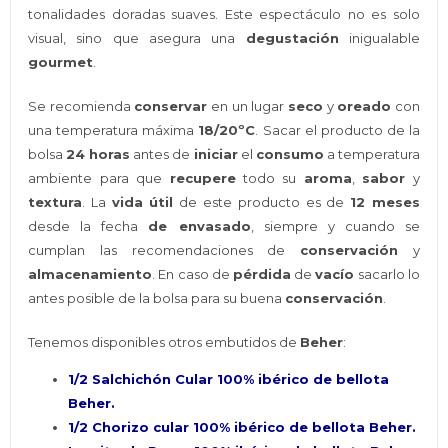
tonalidades doradas suaves. Este espectáculo no es solo
visual, sino que asegura una
degustación
inigualable
gourmet
.
Se recomienda
conservar
en un lugar
seco
y
oreado
con
una temperatura máxima
18/20ºC
. Sacar el producto de la
bolsa
24 horas
antes de
iniciar
el
consumo
a temperatura
ambiente para que
recupere
todo su
aroma
,
sabor
y
textura
. La
vida útil
de este producto es de
12 meses
desde la fecha
de envasado
, siempre y cuando se
cumplan las recomendaciones de
conservación
y
almacenamiento
. En caso de
pérdida
de
vacío
sacarlo lo
antes posible de la bolsa para su buena
conservación
.
Tenemos disponibles otros embutidos de
Beher
:
1/2 Salchichón Cular 100% ibérico de bellota
Beher.
1/2 Chorizo cular 100% ibérico de bellota Beher.