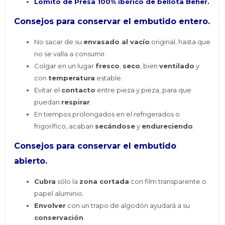
Lomito de Presa 100% ibérico de bellota Beher.
Consejos para conservar el embutido entero.
No sacar de su
envasado al vacío
original, hasta que
no se valla a consumir.
Colgar en un lugar
fresco
,
seco
, bien
ventilado
y
con
temperatura
estable.
Evitar el
contacto
entre pieza y pieza, para que
puedan
respirar
.
En tiempos prolongados en el refrigerados o
frigorífico, acaban
secándose
y
endureciendo
.
Consejos para
conservar
el embutido
abierto.
Cubra
sólo la
zona cortada
con film transparente o
papel aluminio.
Envolver
con un trapo de algodón ayudará a su
conservación
.