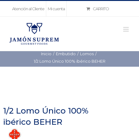
Saltar
CARRITO
Atención al Cliente
Mi cuenta
al
contenido
Inicio
Embutido
Lomos
1/2 Lomo Único 100% ibérico BEHER
1/2 Lomo Único 100%
ibérico BEHER