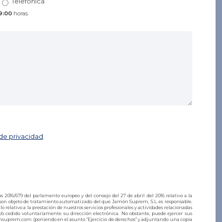
Telefónica
9:00
horas.
 de privacidad
.
016/679 del parlamento europeo y del consejo del 27 de abril del 2016 relativo a la
os son objeto de tratamiento automatizado del que Jamón Suprem, S.L. es responsable.
 relativo a la prestación de nuestros servicios profesionales y actividades relacionadas
o cedido voluntariamente su dirección electrónica. No obstante, puede ejercer sus
monsuprem.com (poniendo en el asunto “Ejercicio de derechos” y adjuntando una copia