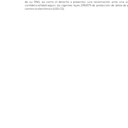
de su DNI), así como el derecho a presentar una reclamación ante una au
confidencialidad según las vigentes leyes 2016/679 de protección de datos de p
comercio electrónico (LSSI-CE).