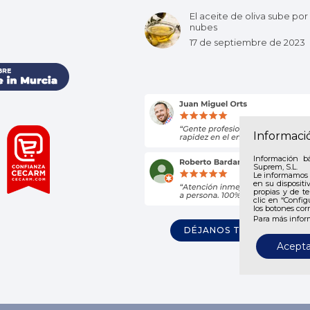
El aceite de oliva sube por 
nubes
17 de septiembre de 2023
Informaci
Información b
Suprem, S.L.
Le informamos 
en su dispositi
propias y de te
clic en “Config
los botones cor
Para más infor
DÉJANOS TU OPINIÓN
Acepta