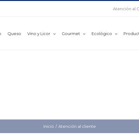
Atención al 
o
Queso
Vino y Licor
Gourmet
Ecológico
Produc
Inicio
Atención al cliente