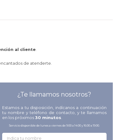
nción al cliente
.
 encantados de atenderte.
¿Te llamamos nosotros?
Estamos a tu disposición, indícanos a continuación
tu nombre y teléfono de contacto, y te llamamos
en los próximos
30 minutos
.
Servicio disponible de lunes a viernes de 9:00 a 14:00 y 16:00 a 19:00.