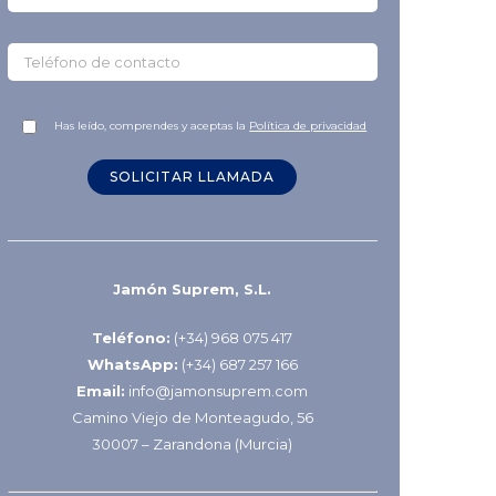
Has leído, comprendes y aceptas la
Política de privacidad
Jamón Suprem, S.L.
Teléfono:
(+34) 968 075 417
WhatsApp:
(+34) 687 257 166
Email:
info@jamonsuprem.com
Camino Viejo de Monteagudo, 56
30007 – Zarandona (Murcia)