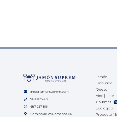
Jamón
Embutido
Queso
info@jamonsuprem.com
Vino | Licor
968 075 417
Gourmet
N
687 257 166
Ecológico
Camino de los Romanos, 56
Producto M