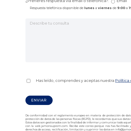
¿Prefieres respuesta vía email o telefónica?:
Email
Respuesta telefónica disponible de
lunes
a
viernes
de
9:00
a
1
Has leído, comprendes y aceptas nuestra
Política
De conformidad con el reglamento europeo en materia de protección de datos 2
protección de datos de las personas físicas (RGPD), le recordamos que sus dat
Estos datos son gestionados con la finalidad de informar y comunicar todo aquello
con la web jamonsuprem.com. Recibe este correo porque nos has facilitado y/
derechos de acceso, rectificación, limitación y suprimir los datos en info@ja