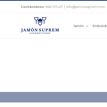
Saltar
Contáctenos:
968 075 417
|
info@jamonsuprem.com
al
contenido
Jamón
Embutid