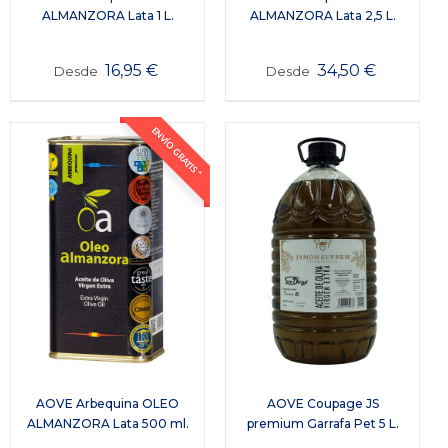
ALMANZORA Lata 1 L.
ALMANZORA Lata 2,5 L.
16,95
€
34,50
€
Desde
Desde
ENVÍO GRATIS *
AOVE Arbequina OLEO
AOVE Coupage JS
ALMANZORA Lata 500 ml.
premium Garrafa Pet 5 L.