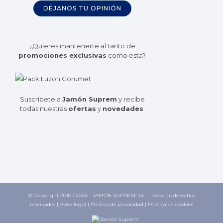
DÉJANOS TU OPINIÓN
¿Quieres mantenerte al tanto de
promociones exclusivas
como esta?
Suscríbete a
Jamón Suprem
y recibe
todas nuestras
ofertas
y
novedades
.
© Copyright 2016 /
2026 - JAMÓN SUPREM, S.L. - Todos los derechos
reservados |
Aviso legal
|
Política de privacidad
|
Política de cookies