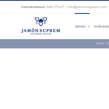
Saltar
Contáctenos:
968 075 417
|
info@jamonsuprem.com
al
contenido
Jamón
Embutid
Inicio