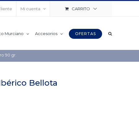
CARRITO
Cliente
Mi cuenta
to Murciano
Accesorios
OFERTAS
o 90 gr.
érico Bellota