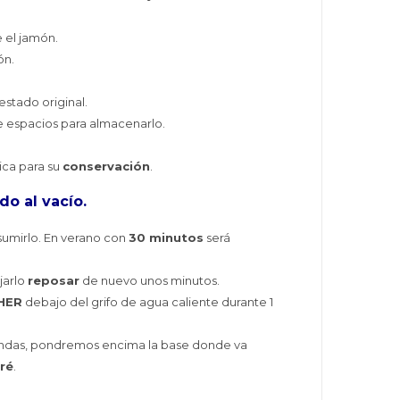
 el jamón.
ón.
estado original.
e espacios para almacenarlo.
ica para su
conservación
.
o al vacío.
umirlo. En verano con
30 minutos
será
jarlo
reposar
de nuevo unos minutos.
EHER
debajo del grifo de agua caliente durante 1
ondas, pondremos encima la base donde va
ré
.