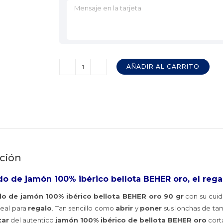
AÑADIR AL CARRITO
Loncheado
Jamón
100%
Ibérico
Bellota
BEHER
Oro
ción
90
gr.
o de jamón 100% ibérico bellota BEHER oro, el rega
cantidad
o de jamón 100% ibérico bellota BEHER oro 90 gr
con su cuid
eal para
regalo
. Tan sencillo como
abrir
y
poner
sus lonchas de ta
tar
del autentico
jamón 100% ibérico de bellota BEHER oro
cort