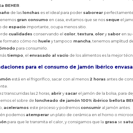
ota BEHER
.
maño
de las
lonchas
es el ideal para poder
saborear
perfectamente
 tenemos
gran consumo
en casa, evitamos que se nos
seque
el jam
o de
espacio
importante, ocupa menos sitio.
erde
cualidades
conservando el
color
,
textura
,
olor
y
sabor
en su 
te formato cómo no
huele
y tampoco
mancha
, tenemos amplitud d
ómodo
para consumirlo.
más
tiempo
, el
envasado al vacío
de los alimentos es la mejor técn
daciones
para el consumo de jamón ibérico envasad
amón
está en el frigorífico, sacar con al menos
2 horas
antes de cons
ente.
z transcurridas las 2 horas,
abrir
y
sacar
el jamón de la bolsa, para de
nemos el sobre de
loncheado de jamón
100% ibérico bellota B
o,
aceleramos
este proceso y podremos
consumir
al jamón antes.
ién podemos
atemperar
un plato de cerámica en el horno o micro
món
para que le transmita el calor, y consigamos que la
grasa
se
satu