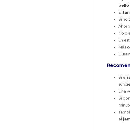
bell
El
ta
Si no
Ahorr
No pi
En es
Más
c
Dura 
Recomen
Si el
j
sufici
Una ve
Si po
minut
Tamb
el
ja