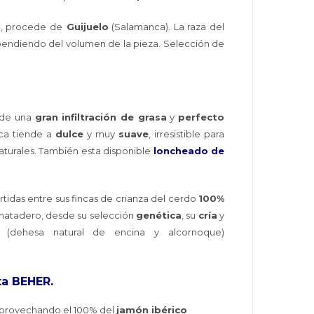
), procede de
Guijuelo
(Salamanca). La raza del
endiendo del volumen de la pieza. Selección de
o de una
gran infiltración de grasa
y
perfecto
oca tiende a
dulce
y muy
suave
, irresistible para
turales. También esta disponible
l
oncheado de
tidas entre sus fincas de crianza del cerdo
100%
 matadero, desde su selección
genética
, su
cría
y
(dehesa natural de encina y alcornoque)
ta BEHER.
aprovechando el 100% del
jamón ibérico