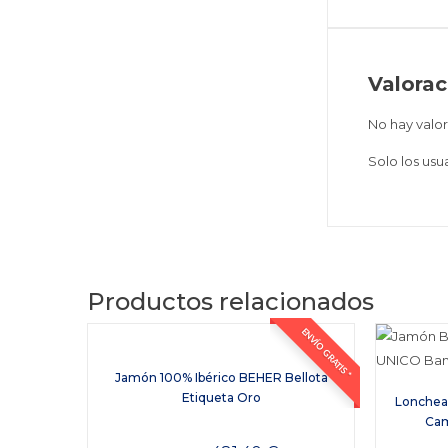
Valorac
No hay valor
Solo los us
Productos relacionados
ENVÍO GRATIS *
Jamón 100% Ibérico BEHER Bellota
Etiqueta Oro
Lonchea
Cam