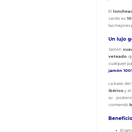
El
lonchea
cerdo es
10
las mejores
Un lujo g
Jamón
sua
veteado
qu
cualquier p
jamón 100
La base del
ibérico
y el
su posterio
comiendo
b
Benefici
El ja