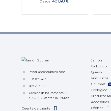
481,40
€
Desde
Jamón
Embutido
info@jamonsuprem.com
Queso
Vino | Licor
968 075 417
Gourmet
N
687 257 166
Ecológico
Camino de los Romanos, 56
Producto M
30820 - Alcantarilla (Murcia)
Accesorios
Ofertas
Cuenta de cliente