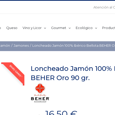
Atención al 
o
Queso
Vino y Licor
Gourmet
Ecológico
Produc
Jamón
Jamones
Loncheado Jamón 100% Ibérico Bellota BEHER Or
Loncheado Jamón 100% Ib
ENVÍO GRATIS *
BEHER Oro 90 gr.
16,50
€