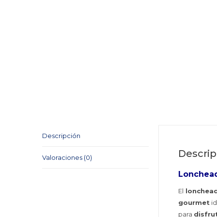
Descripción
Descrip
Valoraciones (0)
Lonchead
El
lonchead
gourmet
id
para
disfru