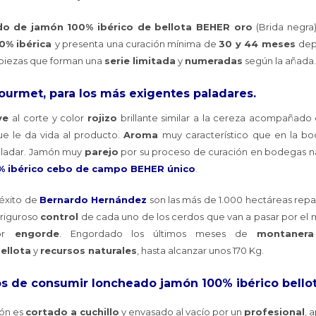
do de jamón 100% ibérico de bellota BEHER oro
(Brida negra
0% ibérica
y presenta una curación mínima de
30 y 44 meses
dep
 piezas que forman una
serie limitada
y
numeradas
según la añada.
ourmet, para los más exigentes paladares.
ve
al corte y color
rojizo
brillante similar a la cereza acompañad
e le da vida al producto.
Aroma
muy característico que en la b
aladar. Jamón muy
parejo
por su proceso de curación en bodegas na
% ibérico cebo de campo BEHER único
.
 éxito de
Bernardo Hernández
son las más de 1.000 hectáreas repar
 riguroso
control
de cada uno de los cerdos que van a pasar por el
r
engorde
. Engordado los últimos meses de
montanera
ellota
y
recursos naturales
, hasta alcanzar unos 170 Kg.
os de consumir loncheado jamón 100% ibérico bello
món es
cortado a cuchillo
y envasado al vacío por un
profesional
, 