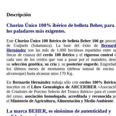
Descripción
Chorizo Único 100% ibérico de bellota Beher, para
los paladares más exigentes.
Este
Chorizo Único 100 ibérico de bellota Beher 100 gr.
proce
de Guijuelo (Salamanca). La base del éxito de
Bernar
Hernández
son las más de 1.000 hectáreas repartidas entre s
fincas de crianza del
cerdo 100 ibérico
y el
riguroso control
d
cada uno de los cerdos que van a pasar por el matadero, des
su
selección genética
,
su cría
y su
posterior engorde.
Engorda
los últimos meses de montanera (dehesa natural de encina
alcornoque) hasta alcanzar unos 170 Kg.
En
Bernardo Hernández
trabaja sólo con
cerdos 100% ibérico
inscritos en el
Libro Genealógico de ARCERIBER
«Asociaci
de Criadores de Porcino Selecto del Tronco ibérico» para el contr
del censo,
asociación homologada
,
acreditada
y
reconocida
p
el
Ministerio de Agricultura, Alimentación y Medio Ambiente
.
La marca BEHER, es sinónimo de autenticidad y