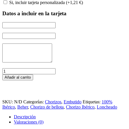
Si, incluir tarjeta personalizada (+
1,21
€
)
Datos a incluir en la tarjeta
Chorizo
Único
Añadir al carrito
100%
ibérico
de
Bellota
BEHER
SKU:
N/D
Categorías:
Chorizos
,
Embutido
Etiquetas:
100%
100
Ibérico
,
Beher
,
Chorizo de bellota
,
Chorizo Ibérico
,
Loncheado
gr.
Descripción
cantidad
Valoraciones (0)