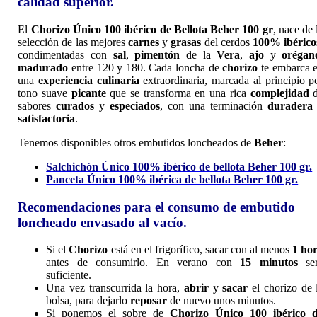
calidad superior.
El
Chorizo Único 100 ibérico de Bellota Beher 100 gr
, nace de 
selección de las mejores
carnes
y
grasas
del cerdos
100% ibérico
condimentadas con
sal
,
pimentón
de la
Vera
,
ajo
y
orégan
madurado
entre 120 y 180. Cada loncha de
chorizo
te embarca 
una
experiencia culinaria
extraordinaria, marcada al principio p
tono suave
picante
que se transforma en una rica
complejidad
d
sabores
curados
y
especiados
, con una terminación
duradera
satisfactoria
.
Tenemos disponibles otros embutidos loncheados de
Beher
:
Salchichón Único 100% ibérico de bellota Beher 100 gr.
Panceta Único 100% ibérica de bellota Beher 100 gr.
Recomendaciones para el consumo de embutido
loncheado envasado al vacío.
Si el
Chorizo
está en el frigorífico, sacar con al menos
1 ho
antes de consumirlo. En verano con
15 minutos
se
suficiente.
Una vez transcurrida la hora,
abrir
y
sacar
el chorizo de 
bolsa, para dejarlo
reposar
de nuevo unos minutos.
Si ponemos el sobre de
Chorizo Único 100 ibérico 