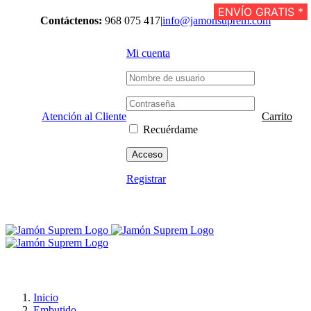
Saltar
ENVÍO GRATIS *
Contáctenos:
968 075 417
|
info@jamonsuprem.com
al
contenido
Mi cuenta
Atención al Cliente
Carrito
Recuérdame
Registrar
Inicio
Embutido