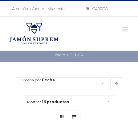
Saltar
CARRITO
Atención al Cliente
Mi cuenta
al
contenido
Inicio
BEHER
Ordena por
Fecha
Mostrar
16 productos