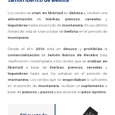
Jamón ibérico de Bellota
Los cerdos se
crían en libertad
en
dehesa
y, reciben una
alimentación
de
hierbas
,
piensos
,
cereales
y
legumbres
hasta el período de
montanera
. En sus últimos
meses de vida se crían a base de
bellota
en el periodo de
montanera
.
Desde el año
2014
está en
desuso
y
prohibida
la
comercialización
de
Jamón Ibérico de Recebo
. Esta
clasificación contemplaba a los cerdos que se
criaban en
libertad
a base de
hierbas
,
piensos
,
cereales
y
legumbres
hasta que los soltaban en el periodo de
montanera
. Los cerdos que no
engordaban
lo suficiente
en el periodo de
montanera
, recibían un
suplemento
a
base de
piensos
y
pastos
para alcanzar el
peso óptimo
.