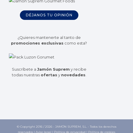
DÉJANOS TU OPINIÓN
¿Quieres mantenerte al tanto de
promociones exclusivas
como esta?
Suscríbete a
Jamón Suprem
y recibe
todas nuestras
ofertas
y
novedades
.
© Copyright 2016 /
2026 - JAMÓN SUPREM, S.L. - Todos los derechos
reservados |
Aviso legal
|
Política de privacidad
|
Política de cookies