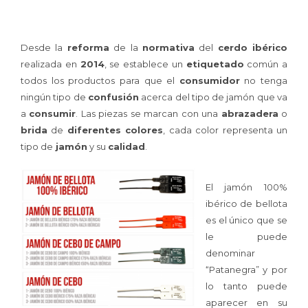
Desde la
reforma
de la
normativa
del
cerdo ibérico
realizada en
2014
, se establece un
etiquetado
común a
todos los productos para que el
consumidor
no tenga
ningún tipo de
confusión
acerca del tipo de jamón que va
a
consumir
. Las piezas se marcan con una
abrazadera
o
brida
de
diferentes colores
, cada color representa un
tipo de
jamón
y su
calidad
.
El jamón 100%
ibérico de bellota
es el único que se
le puede
denominar
“Patanegra” y por
lo tanto puede
aparecer en su