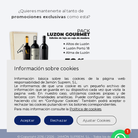
¿Quieres mantenerte al tanto de
promociones exclusivas
como esta?
Información sobre cookies
Suscríbete a
Jamón Suprem
y recibe
Información básica sobre las cookies de la página web
responsabilidad de Jamón Suprem, S.L.
todas nuestras
ofertas
y
novedades
.
Le informamos de que una cookie es un pequeño archivo de
información que se guarda en su dispositivo cada vez que visita la
pagina web. En nuestro caso, utilizamos cookies propias y de
terceros con finalidades analíticas. Puede configurar las cookies
haciendo clic en “Configurar Cookies”. También podrá aceptar o
rechazar las cookies pulsando en los botones correspondientes.
Política de cookies
Para más información consulte la
.
Aceptar
Rechazar
Ajustar Cookies
1
© Copyright 2016 /
2026 - JAMÓN SUPREM, S.L. - Todos los derechos