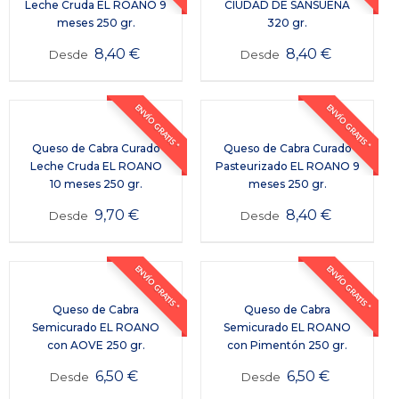
Leche Cruda EL ROANO 9
CIUDAD DE SANSUEÑA
meses 250 gr.
320 gr.
8,40
€
8,40
€
Desde
Desde
ENVÍO GRATIS *
ENVÍO GRATIS *
Queso de Cabra Curado
Queso de Cabra Curado
Leche Cruda EL ROANO
Pasteurizado EL ROANO 9
10 meses 250 gr.
meses 250 gr.
9,70
€
8,40
€
Desde
Desde
ENVÍO GRATIS *
ENVÍO GRATIS *
Queso de Cabra
Queso de Cabra
Semicurado EL ROANO
Semicurado EL ROANO
con AOVE 250 gr.
con Pimentón 250 gr.
6,50
€
6,50
€
Desde
Desde