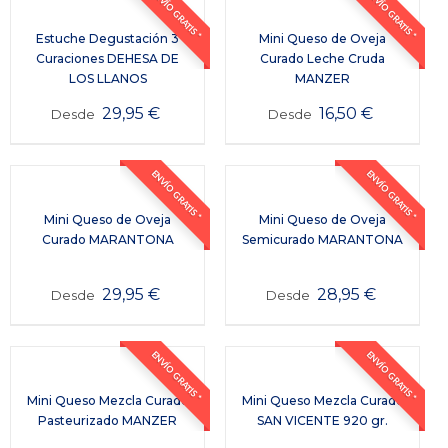
ENVÍO GRATIS *
ENVÍO GRATIS *
Estuche Degustación 3
Mini Queso de Oveja
Curaciones DEHESA DE
Curado Leche Cruda
LOS LLANOS
MANZER
29,95
€
16,50
€
Desde
Desde
ENVÍO GRATIS *
ENVÍO GRATIS *
Mini Queso de Oveja
Mini Queso de Oveja
Curado MARANTONA
Semicurado MARANTONA
29,95
€
28,95
€
Desde
Desde
ENVÍO GRATIS *
ENVÍO GRATIS *
Mini Queso Mezcla Curado
Mini Queso Mezcla Curado
Pasteurizado MANZER
SAN VICENTE 920 gr.