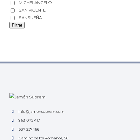
MICHELANGELO
SAN VICENTE
SANSUEÑA
Filtrar
info@jamonsuprem.com
968 075 417
687 257 166
Camino de los Romanos, 56