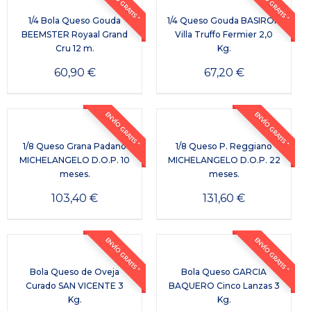
ENVÍO GRATIS *
ENVÍO GRATIS *
1/4 Bola Queso Gouda
1/4 Queso Gouda BASIRON
BEEMSTER Royaal Grand
Villa Truffo Fermier 2,0
Cru 12 m.
Kg.
60,90
€
67,20
€
ENVÍO GRATIS *
ENVÍO GRATIS *
1/8 Queso Grana Padano
1/8 Queso P. Reggiano
MICHELANGELO D.O.P. 10
MICHELANGELO D.O.P. 22
meses.
meses.
103,40
€
131,60
€
ENVÍO GRATIS *
ENVÍO GRATIS *
Bola Queso de Oveja
Bola Queso GARCIA
Curado SAN VICENTE 3
BAQUERO Cinco Lanzas 3
Kg.
Kg.