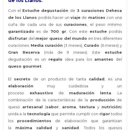
de los Llanos.
Con el
Estuche degustación
de
3 curaciones Dehesa
de los Llanos
podrás hacer un
viaje
de
matices
con una
cuña de cada una de sus
curaciones
, el peso mínimo
garantizado
es de
700 gr
. Con este
estuche
podrás
disfrutar
del
mejor queso del mundo
en tres diferentes
curaciones:
Media curación
(3 meses),
Curado
(6 meses) y
Gran Reserva
(más de 9 meses). Este
estuche
degustación es un
regalo
idea para los
amantes
del
queso gourmet
.
El
secreto
de un producto de tanta
calidad
, es una
elaboración
muy cuidadosa y un
proceso
exhaustivo
de
maduración lenta
. La
combinación de la características de la
producción
de
queso
artesanal
(
sabor
,
aroma
,
textura
y
nutrición
)
unida a la
tecnología
que permite cumplir con
rigor
todos
los
procedimientos
de elaboración que garantizan
la
máxima calidad
y
sanidad
. Todos los quesos