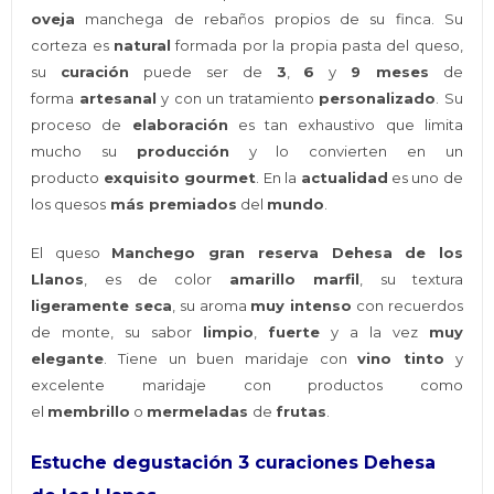
oveja
manchega de rebaños propios de su finca. Su
corteza es
natural
formada por la propia pasta del queso,
su
curación
puede ser de
3
,
6
y
9 meses
de
forma
artesanal
y con un tratamiento
personalizado
. Su
proceso de
elaboración
es tan exhaustivo que limita
mucho su
producción
y lo convierten en un
producto
exquisito gourmet
. En la
actualidad
es uno de
los quesos
más premiados
del
mundo
.
El queso
Manchego gran reserva Dehesa de los
Llanos
, es de color
amarillo marfil
, su textura
ligeramente seca
, su aroma
muy intenso
con recuerdos
de monte, su sabor
limpio
,
fuerte
y a la vez
muy
elegante
. Tiene un buen maridaje con
vino tinto
y
excelente maridaje con productos como
el
membrillo
o
mermeladas
de
frutas
.
Estuche degustación 3 curaciones Dehesa