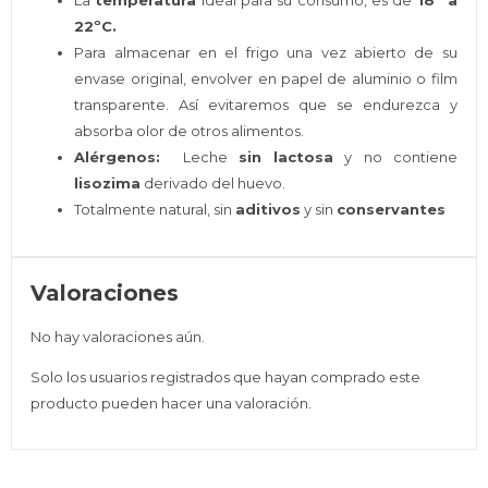
La
temperatura
ideal para su consumo, es de
18º a
22ºC.
Para almacenar en el frigo una vez abierto de su
envase original, envolver en papel de aluminio o film
transparente. Así evitaremos que se endurezca y
absorba olor de otros alimentos.
Alérgenos:
Leche
sin lactosa
y no contiene
lisozima
derivado del huevo.
Totalmente natural, sin
aditivos
y sin
conservantes
Valoraciones
No hay valoraciones aún.
Solo los usuarios registrados que hayan comprado este
producto pueden hacer una valoración.