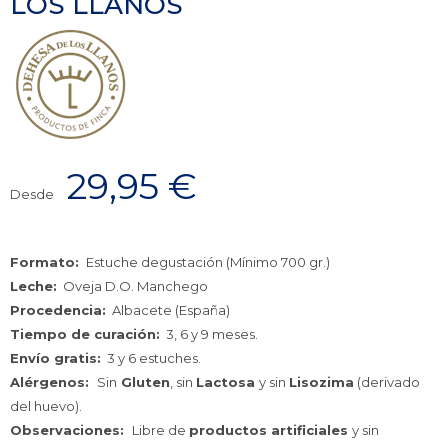
LOS LLANOS
29,95
€
Desde
Formato:
Estuche degustación (Mínimo 700 gr.)
Leche:
Oveja D.O. Manchego
Procedencia:
Albacete (España)
Tiempo de curación:
3, 6 y 9 meses.
Envío gratis:
3 y 6 estuches.
Alérgenos:
Sin
Gluten
, sin
Lactosa
y sin
Lisozima
(derivado
del huevo).
Observaciones:
Libre de
productos artificiales
y sin