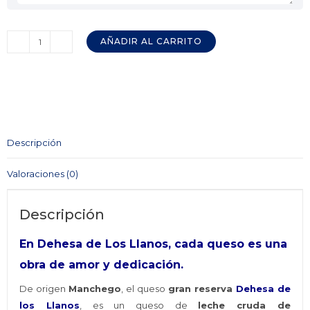
AÑADIR AL CARRITO
Estuche
Degustación
3
Curaciones
DEHESA
DE
Descripción
LOS
LLANOS
Valoraciones (0)
cantidad
Descripción
En Dehesa de Los Llanos, cada queso es una
obra de amor y dedicación.
De origen
Manchego
, el queso
gran reserva
Dehesa de
los Llanos
, es un queso de
leche cruda de