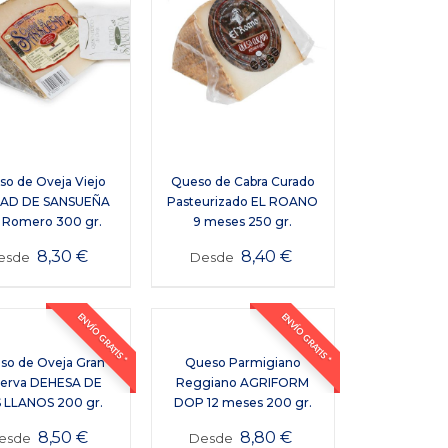
o de Oveja Viejo
Queso de Cabra Curado
DAD DE SANSUEÑA
Pasteurizado EL ROANO
 Romero 300 gr.
9 meses 250 gr.
8,30
€
8,40
€
esde
Desde
ENVÍO GRATIS *
ENVÍO GRATIS *
so de Oveja Gran
Queso Parmigiano
erva DEHESA DE
Reggiano AGRIFORM
 LLANOS 200 gr.
DOP 12 meses 200 gr.
8,50
€
8,80
€
esde
Desde