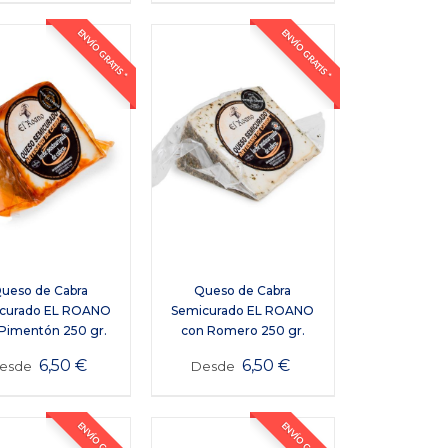
ENVÍO GRATIS *
ENVÍO GRATIS *
ueso de Cabra
Queso de Cabra
curado EL ROANO
Semicurado EL ROANO
Pimentón 250 gr.
con Romero 250 gr.
6,50
€
6,50
€
esde
Desde
ENVÍO GRATIS *
ENVÍO GRATIS *