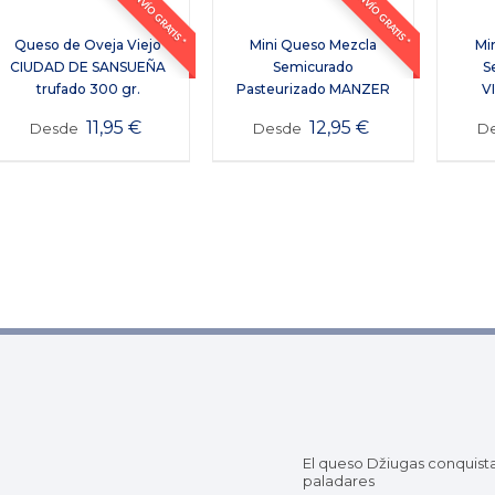
ENVÍO GRATIS *
ENVÍO GRATIS *
Queso de Oveja Viejo
Mini Queso Mezcla
Mi
CIUDAD DE SANSUEÑA
Semicurado
S
trufado 300 gr.
Pasteurizado MANZER
V
11,95
€
12,95
€
Desde
Desde
D
El queso Džiugas conquist
paladares