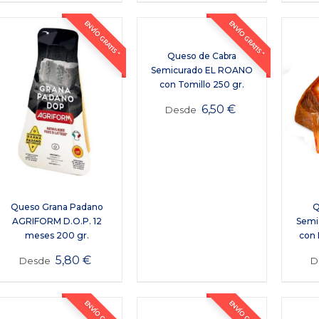
ENVÍO GRATIS *
ENVÍO GRATIS *
Queso de Cabra
Semicurado EL ROANO
con Tomillo 250 gr.
6,50
€
Desde
Queso Grana Padano
Q
AGRIFORM D.O.P. 12
Semi
meses 200 gr.
con 
5,80
€
Desde
D
ENVÍO GRATIS *
ENVÍO GRATIS *