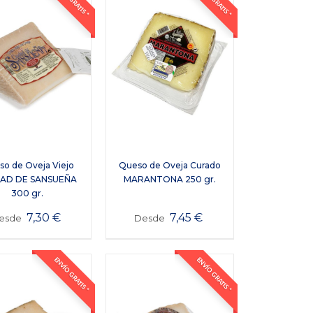
o de Oveja Viejo
Queso de Oveja Curado
DAD DE SANSUEÑA
MARANTONA 250 gr.
300 gr.
7,30
€
7,45
€
esde
Desde
ENVÍO GRATIS *
ENVÍO GRATIS *