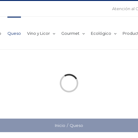
Atención al 
o
Queso
Vino y Licor
Gourmet
Ecológico
Produc
Cargando...
Inicio
Queso