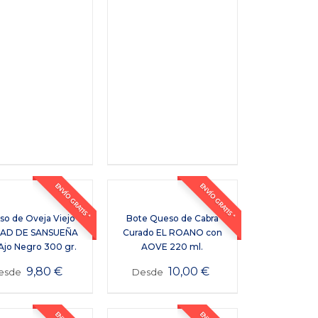
ENVÍO GRATIS *
ENVÍO GRATIS *
o de Oveja Viejo
Bote Queso de Cabra
DAD DE SANSUEÑA
Curado EL ROANO con
Ajo Negro 300 gr.
AOVE 220 ml.
9,80
€
10,00
€
esde
Desde