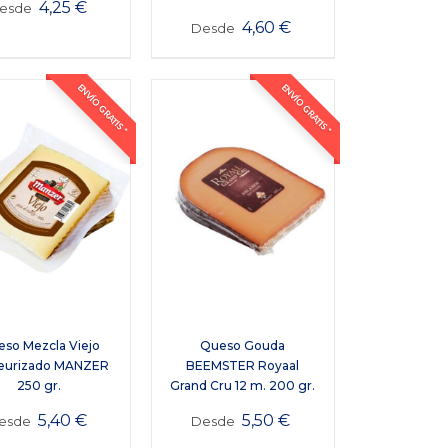
4,25
€
esde
4,60
€
Desde
ENVÍO GRATIS *
ENVÍO GRATIS *
so Mezcla Viejo
Queso Gouda
eurizado MANZER
BEEMSTER Royaal
250 gr.
Grand Cru 12 m. 200 gr.
5,40
€
5,50
€
esde
Desde