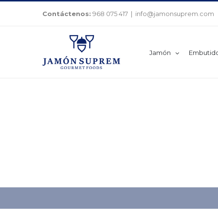
Saltar
Contáctenos:
968 075 417
|
info@jamonsuprem.com
al
contenido
Jamón
Embutid