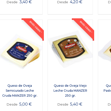
3,40
€
4,20
€
Desde
Desde
D
ENVÍO GRATIS *
ENVÍO GRATIS *
Queso de Oveja
Queso de Oveja Viejo
Que
Semicurado Leche
Leche Cruda MANZER
Past
Cruda MANZER 250 gr.
250 gr.
5,00
€
5,40
€
Desde
Desde
D