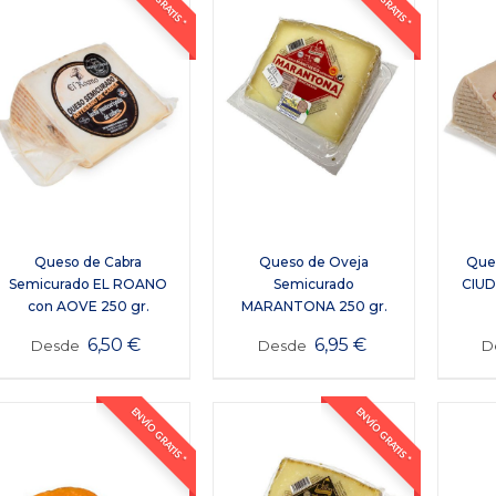
Queso de Cabra
Queso de Oveja
Ques
Semicurado EL ROANO
Semicurado
CIU
con AOVE 250 gr.
MARANTONA 250 gr.
6,50
€
6,95
€
Desde
Desde
D
ENVÍO GRATIS *
ENVÍO GRATIS *