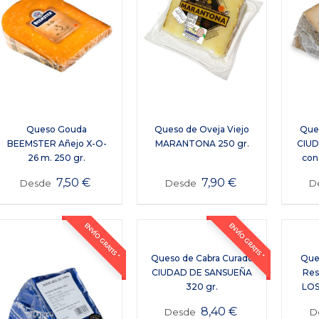
Queso Gouda
Queso de Oveja Viejo
Ques
BEEMSTER Añejo X-O-
MARANTONA 250 gr.
CIU
26 m. 250 gr.
con
7,50
€
7,90
€
Desde
Desde
D
ENVÍO GRATIS *
ENVÍO GRATIS *
Queso de Cabra Curado
Que
CIUDAD DE SANSUEÑA
Res
320 gr.
LOS
8,40
€
Desde
D