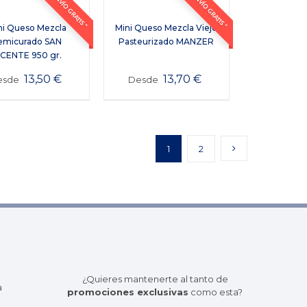
ENVÍO GRATIS *
ENVÍO GRATIS *
ni Queso Mezcla
Mini Queso Mezcla Viejo
emicurado SAN
Pasteurizado MANZER
ICENTE 950 gr.
13,50
€
13,70
€
esde
Desde
1
2
¿Quieres mantenerte al tanto de
a
promociones exclusivas
como esta?