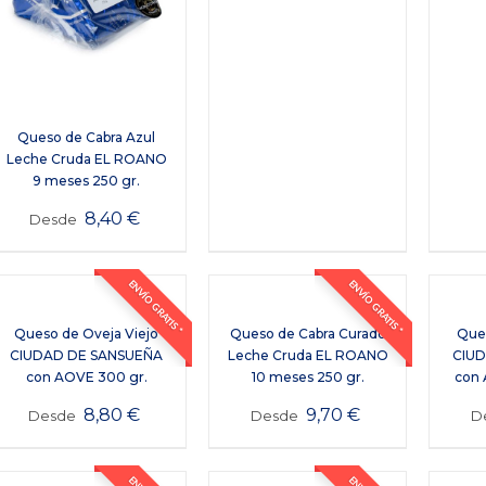
Queso de Cabra Azul
Leche Cruda EL ROANO
9 meses 250 gr.
8,40
€
Desde
ENVÍO GRATIS *
ENVÍO GRATIS *
Queso de Oveja Viejo
Queso de Cabra Curado
Ques
CIUDAD DE SANSUEÑA
Leche Cruda EL ROANO
CIU
con AOVE 300 gr.
10 meses 250 gr.
con 
8,80
€
9,70
€
Desde
Desde
D