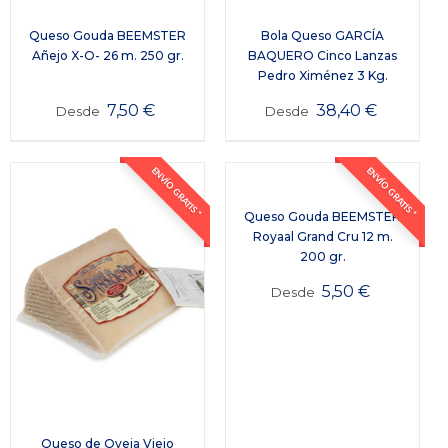
Queso Gouda BEEMSTER
Bola Queso GARCÍA
Añejo X-O- 26 m. 250 gr.
BAQUERO Cinco Lanzas
Pedro Ximénez 3 Kg.
7,50
€
38,40
€
Desde
Desde
ENVÍO GRATIS *
ENVÍO GRATIS *
Queso Gouda BEEMSTER
Royaal Grand Cru 12 m.
200 gr.
5,50
€
Desde
Queso de Oveja Viejo