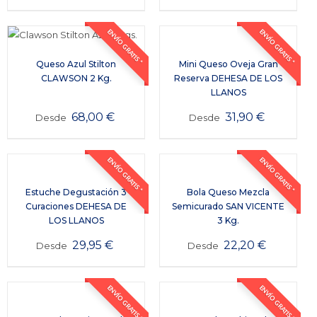
ENVÍO GRATIS *
ENVÍO GRATIS *
Queso Azul Stilton
Mini Queso Oveja Gran
CLAWSON 2 Kg.
Reserva DEHESA DE LOS
LLANOS
68,00
€
31,90
€
Desde
Desde
ENVÍO GRATIS *
ENVÍO GRATIS *
Estuche Degustación 3
Bola Queso Mezcla
Curaciones DEHESA DE
Semicurado SAN VICENTE
LOS LLANOS
3 Kg.
29,95
€
22,20
€
Desde
Desde
ENVÍO GRATIS *
ENVÍO GRATIS *