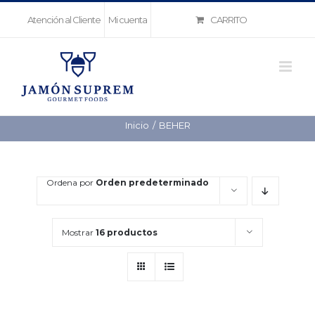
Saltar
CARRITO
Atención al Cliente
Mi cuenta
al
contenido
Inicio
BEHER
Ordena por
Orden predeterminado
Mostrar
16 productos