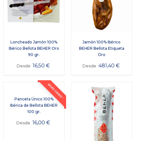
Loncheado Jamón 100%
Jamón 100% Ibérico
Ibérico Bellota BEHER Oro
BEHER Bellota Etiqueta
90 gr.
Oro
16,50
€
481,40
€
Desde
Desde
ENVÍO GRATIS *
Panceta Único 100%
Ibérica de Bellota BEHER
100 gr.
16,00
€
Desde