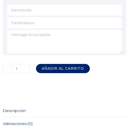
AÑADIR AL CARRITO
Jamonero
AFINOX
Primus
Base
Madera
Fresno
Descripción
cantidad
Valoraciones (0)