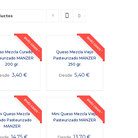
ductos
ENVÍO GRATIS *
ENVÍO GRATIS *
so Mezcla Curado
Queso Mezcla Viejo
eurizado MANZER
Pasteurizado MANZER
200 gr.
250 gr.
3,40
€
5,40
€
esde
Desde
ENVÍO GRATIS *
ENVÍO GRATIS *
ni Queso Mezcla
Mini Queso Mezcla Viejo
ado Pasteurizado
Pasteurizado MANZER
MANZER
14,75
€
13,70
€
esde
Desde