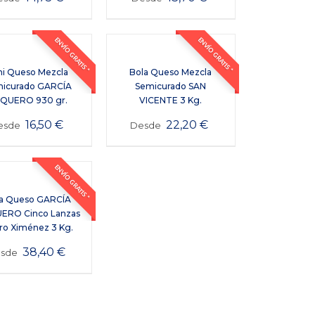
ENVÍO GRATIS *
ENVÍO GRATIS *
ni Queso Mezcla
Bola Queso Mezcla
icurado GARCÍA
Semicurado SAN
QUERO 930 gr.
VICENTE 3 Kg.
16,50
€
22,20
€
esde
Desde
ENVÍO GRATIS *
a Queso GARCÍA
ERO Cinco Lanzas
ro Ximénez 3 Kg.
38,40
€
esde