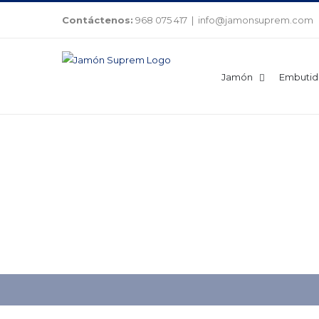
Saltar
Contáctenos:
968 075 417
|
info@jamonsuprem.com
al
contenido
Jamón
Embutid