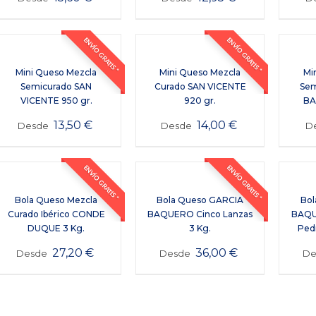
ENVÍO GRATIS *
ENVÍO GRATIS *
Mini Queso Mezcla
Mini Queso Mezcla
Mi
Semicurado SAN
Curado SAN VICENTE
Sem
VICENTE 950 gr.
920 gr.
BA
13,50
€
14,00
€
Desde
Desde
D
ENVÍO GRATIS *
ENVÍO GRATIS *
Bola Queso Mezcla
Bola Queso GARCIA
Bol
Curado Ibérico CONDE
BAQUERO Cinco Lanzas
BAQU
DUQUE 3 Kg.
3 Kg.
Ped
27,20
€
36,00
€
Desde
Desde
D