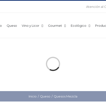
Atención al 
o
Queso
Vino y Licor
Gourmet
Ecológico
Produc
Cargando...
Inicio
Queso
Quesos Mezcla