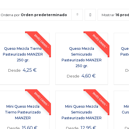
Ordena por
Orden predeterminado
Mostrar
16 pro
ENVÍO GRATIS *
ENVÍO GRATIS *
Queso Mezcla Tierno
Queso Mezcla
Que
Pasteurizado MANZER
Semicurado
Past
250 gr.
Pasteurizado MANZER
250 gr.
4,25
€
Desde
D
4,60
€
Desde
ENVÍO GRATIS *
ENVÍO GRATIS *
Mini Queso Mezcla
Mini Queso Mezcla
Mi
Tierno Pasteurizado
Semicurado
Cur
MANZER
Pasteurizado MANZER
15,60
€
12,95
€
Desde
Desde
D