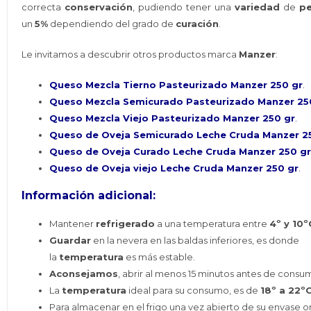
correcta
conservación
, pudiendo tener una
variedad
de
p
un
5%
dependiendo del grado de
curación
.
Le invitamos a descubrir otros productos marca
Manzer
:
Queso Mezcla Tierno Pasteurizado Manzer 250 gr
.
Queso Mezcla Semicurado Pasteurizado Manzer 25
Queso Mezcla Viejo Pasteurizado Manzer 250 gr
.
Queso de Oveja Semicurado Leche Cruda Manzer 2
Queso de Oveja Curado Leche Cruda Manzer 250 g
Queso de Oveja viejo Leche Cruda Manzer 250 gr
.
Información adicional:
Mantener
refrigerado
a una temperatura entre
4º y 10º
Guardar
en la nevera en las baldas inferiores, es donde
la
temperatura
es más estable.
Aconsejamos
, abrir al menos 15 minutos antes de consum
La
temperatura
ideal para su consumo, es de
18º a 22ºC
Para almacenar en el frigo una vez abierto de su envase or