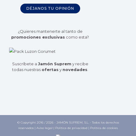
DÉJANOS TU OPINIÓN
¿Quieres mantenerte al tanto de
promociones exclusivas
como esta?
Suscríbete a
Jamón Suprem
y recibe
todas nuestras
ofertas
y
novedades
.
© Copyright 2016 /
2026 - JAMÓN SUPREM, S.L. - Todos los derechos
reservados |
Aviso legal
|
Política de privacidad
|
Política de cookies