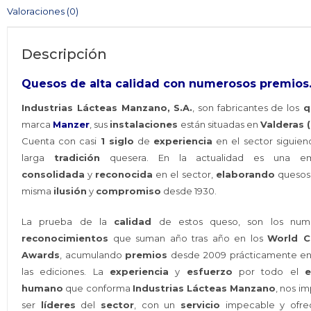
cantidad
Valoraciones (0)
Descripción
Quesos de alta calidad con numerosos premios
Industrias Lácteas Manzano, S.A.
, son fabricantes de los
q
marca
Manzer
, sus
instalaciones
están situadas en
Valderas 
Cuenta con casi
1 siglo
de
experiencia
en el sector siguie
larga
tradición
quesera. En la actualidad es una em
consolidada
y
reconocida
en el sector,
elaborando
quesos 
misma
ilusión
y
compromiso
desde 1930.
La prueba de la
calidad
de estos queso, son los num
reconocimientos
que suman año tras año en los
World C
Awards
, acumulando
premios
desde 2009 prácticamente en
las ediciones. La
experiencia
y
esfuerzo
por todo el
e
humano
que conforma
Industrias Lácteas Manzano
, nos im
ser
líderes
del
sector
, con un
servicio
impecable y ofre