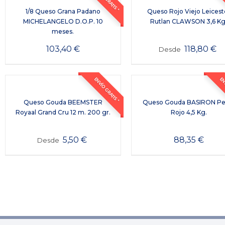
1/8 Queso Grana Padano
Queso Rojo Viejo Leicest
MICHELANGELO D.O.P. 10
Rutlan CLAWSON 3,6 Kg
meses.
103,40
€
118,80
€
Desde
ENVÍO GRATIS *
ENV
Queso Gouda BEEMSTER
Queso Gouda BASIRON Pe
Royaal Grand Cru 12 m. 200 gr.
Rojo 4,5 Kg.
5,50
€
88,35
€
Desde