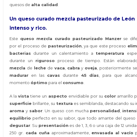
quesos de
alta calidad
.
Un queso curado mezcla pasteurizado de León
intenso y rico.
Este
queso mezcla curado pasteurizado Manzer
se dife
por el proceso de
pasteurización
, ya que este proceso
elim
bacterias
durante un calentamiento a
temperatura
espec
durante un
riguroso
proceso de tiempo. Están elaborad
mezcla
de
leche
de
vaca
,
cabra
y
oveja
, posteriormente s
madurar
en las
cavas
durante
45 días
, para que alcan
momento
óptimo
para el
consumo
.
A la
vista
tiene un
aspecto
envidiable por su
color
amarillo p
superficie
brillante, su
textura
es semiblanda, destacando su 
aroma
y
sabor
. Un queso con mucha
personalidad
,
intens
equilibrio
perfecto en su sabor, que todo amante del queso 
degustar
. Su
presentación
es de 1, 3, 6 o una caja de 12 unid
250 gr.
cada cuña
aproximadamente,
envasada al vacío
p