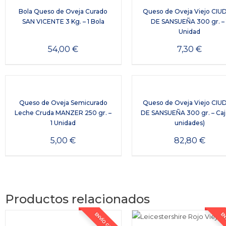
Bola Queso de Oveja Curado
Queso de Oveja Viejo CI
SAN VICENTE 3 Kg. – 1 Bola
DE SANSUEÑA 300 gr. – 
Unidad
54,00
€
7,30
€
Queso de Oveja Semicurado
Queso de Oveja Viejo CI
Leche Cruda MANZER 250 gr. –
DE SANSUEÑA 300 gr. – Caja
1 Unidad
unidades)
5,00
€
82,80
€
Productos relacionados
ENVÍO GRATIS *
ENV