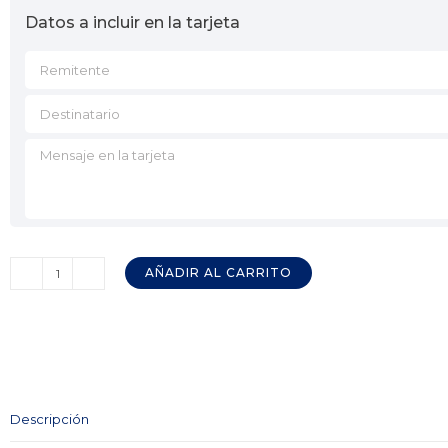
Datos a incluir en la tarjeta
AÑADIR AL CARRITO
Queso
Mezcla
Curado
Pasteurizado
MANZER
200
Descripción
gr.