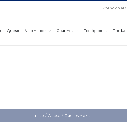
Atención al 
o
Queso
Vino y Licor
Gourmet
Ecológico
Produc
Inicio
Queso
Quesos Mezcla