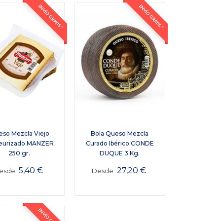
ENVÍO GRATIS *
ENVÍO GRATIS *
so Mezcla Viejo
Bola Queso Mezcla
eurizado MANZER
Curado Ibérico CONDE
250 gr.
DUQUE 3 Kg.
5,40
€
27,20
€
esde
Desde
ENVÍO GRATIS *