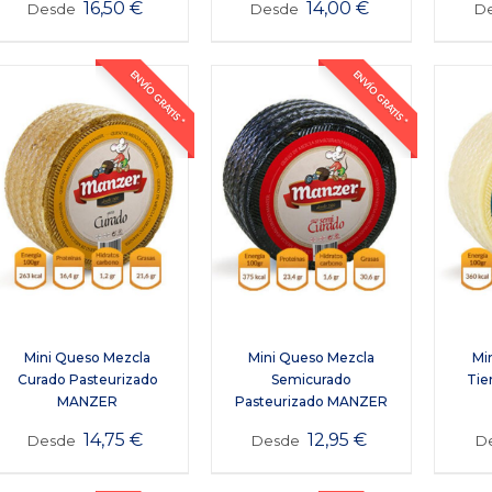
16,50
€
14,00
€
Desde
Desde
D
ENVÍO GRATIS *
ENVÍO GRATIS *
Mini Queso Mezcla
Mini Queso Mezcla
Mi
Curado Pasteurizado
Semicurado
Tie
MANZER
Pasteurizado MANZER
14,75
€
12,95
€
Desde
Desde
D