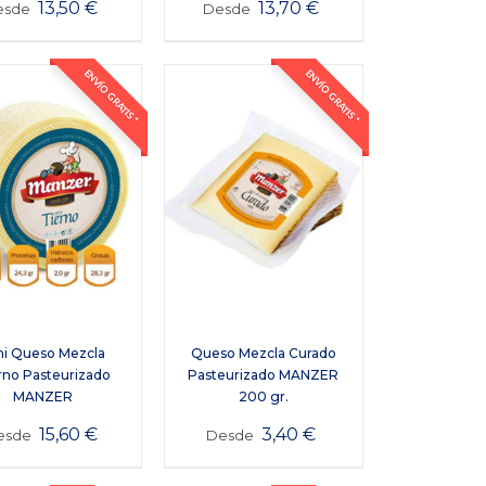
13,50
€
13,70
€
esde
Desde
ENVÍO GRATIS *
ENVÍO GRATIS *
ni Queso Mezcla
Queso Mezcla Curado
rno Pasteurizado
Pasteurizado MANZER
MANZER
200 gr.
15,60
€
3,40
€
esde
Desde