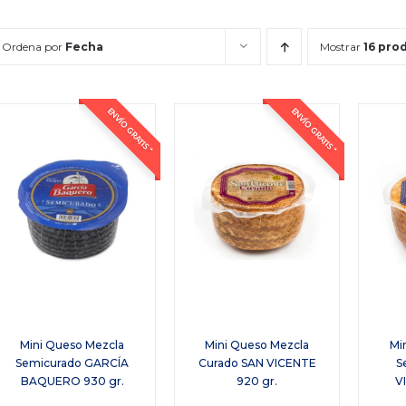
Ordena por
Fecha
Mostrar
16 pro
ENVÍO GRATIS *
ENVÍO GRATIS *
Mini Queso Mezcla
Mini Queso Mezcla
Mi
Semicurado GARCÍA
Curado SAN VICENTE
S
BAQUERO 930 gr.
920 gr.
V