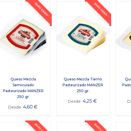
ENVÍO GRATIS *
ENVÍO GRATIS *
Queso Mezcla
Queso Mezcla Tierno
Que
Semicurado
Pasteurizado MANZER
Past
Pasteurizado MANZER
250 gr.
250 gr.
4,25
€
Desde
D
4,60
€
Desde
ENVÍO GRATIS *
ENVÍO GRATIS *