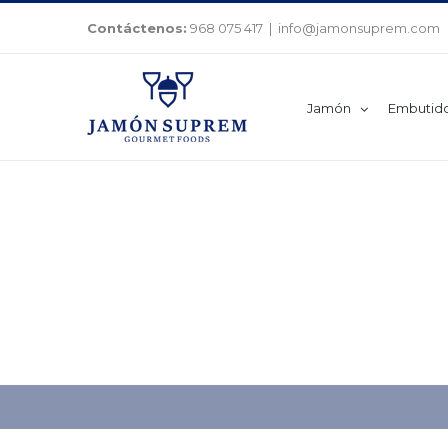
Saltar
Contáctenos:
968 075 417
|
info@jamonsuprem.com
al
contenido
Jamón
Embutid