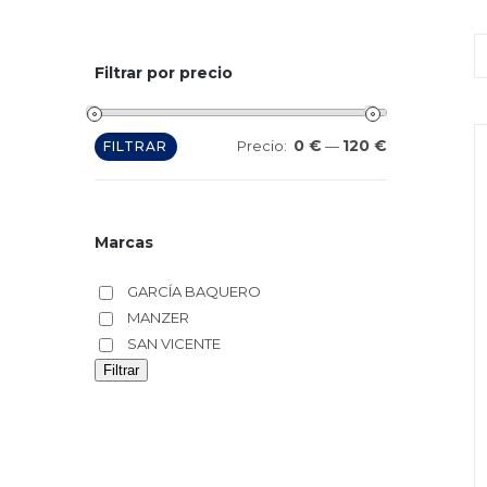
Filtrar por precio
0 €
120 €
Precio
Precio
Precio:
—
FILTRAR
mínimo
máximo
Marcas
GARCÍA BAQUERO
MANZER
SAN VICENTE
Filtrar