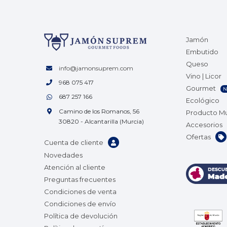
Jamón
Embutido
Queso
info@jamonsuprem.com
Vino | Licor
968 075 417
Gourmet
N
687 257 166
Ecológico
Camino de los Romanos, 56
Producto M
30820 - Alcantarilla (Murcia)
Accesorios
Ofertas
Cuenta de cliente
Novedades
Atención al cliente
Preguntas frecuentes
Condiciones de venta
Condiciones de envío
Política de devolución