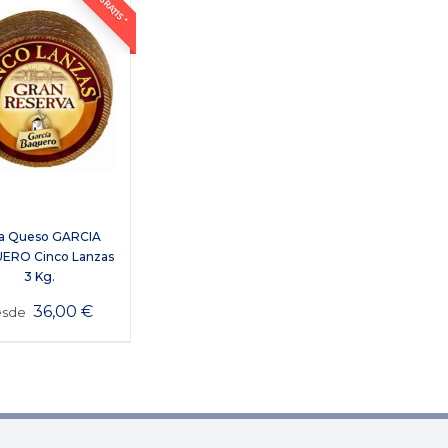
a Queso GARCIA
ERO Cinco Lanzas
3 Kg.
36,00
€
esde