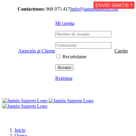
Saltar
ENVÍO GRATIS *
ENVÍO GRATIS *
ENVÍO GRATIS *
ENVÍO GRATIS *
ENVÍO GRATIS *
ENVÍO GRATIS *
ENVÍO GRATIS *
ENVÍO GRATIS *
Contáctenos:
968 075 417
|
info@jamonsuprem.com
al
contenido
Mi cuenta
Atención al Cliente
Carrito
Recuérdame
Registrar
Inicio
Queso