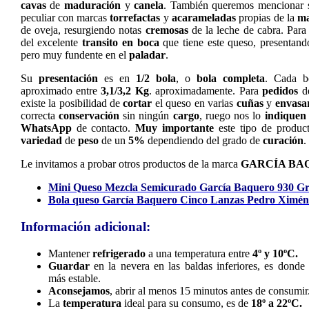
cavas
de
maduración
y
canela
. También queremos mencionar
peculiar con marcas
torrefactas
y
acarameladas
propias de la
ma
de oveja, resurgiendo notas
cremosas
de la leche de cabra. Para
del excelente
transito en boca
que tiene este queso, presentan
pero muy fundente en el
paladar
.
Su
presentación
es en
1/2 bola
, o
bola completa
. Cada b
aproximado entre
3,1/3,2 Kg
. aproximadamente. Para
pedidos
d
existe la posibilidad de
cortar
el queso en varias
cuñas
y
envasar
correcta
conservación
sin ningún
cargo
, ruego nos lo
indiquen
WhatsApp
de contacto.
Muy importante
este tipo de produc
variedad
de
peso
de un
5%
dependiendo del grado de
curación
.
Le invitamos a probar otros productos de la marca
GARCÍA BA
Mini Queso Mezcla Semicurado García Baquero 930 Gr
Bola queso García Baquero Cinco Lanzas Pedro Ximén
Información adicional:
Mantener
refrigerado
a una temperatura entre
4º y 10ºC.
Guardar
en la nevera en las baldas inferiores, es donde
más estable.
Aconsejamos
, abrir al menos 15 minutos antes de consumir
La
temperatura
ideal para su consumo, es de
18º a 22ºC.