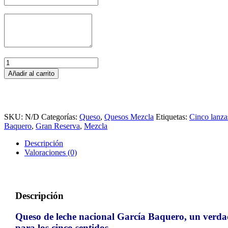
Bola
Queso
Añadir al carrito
GARCIA
BAQUERO
Cinco
Lanzas
3
SKU:
N/D
Categorías:
Queso
,
Quesos Mezcla
Etiquetas:
Cinco lanza
Kg.
Baquero
,
Gran Reserva
,
Mezcla
cantidad
Descripción
Valoraciones (0)
Descripción
Queso de leche nacional García Baquero, un verda
para los cinco sentidos.