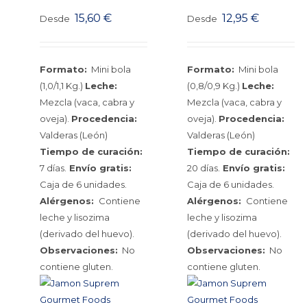
15,60
€
12,95
€
Desde
Desde
Formato:
Mini bola
Formato:
Mini bola
(1,0/1,1 Kg.)
Leche:
(0,8/0,9 Kg.)
Leche:
Mezcla (vaca, cabra y
Mezcla (vaca, cabra y
oveja).
Procedencia:
oveja).
Procedencia:
Valderas (León)
Valderas (León)
Tiempo de curación:
Tiempo de curación:
7 días.
Envío gratis:
20 días.
Envío gratis:
Caja de 6 unidades.
Caja de 6 unidades.
Alérgenos:
Contiene
Alérgenos:
Contiene
leche y lisozima
leche y lisozima
(derivado del huevo).
(derivado del huevo).
Observaciones:
No
Observaciones:
No
contiene gluten.
contiene gluten.