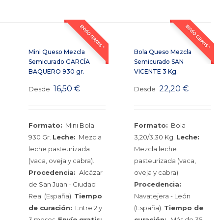
ENVÍO GRATIS *
ENVÍO GRATIS *
Mini Queso Mezcla
Bola Queso Mezcla
Semicurado GARCÍA
Semicurado SAN
BAQUERO 930 gr.
VICENTE 3 Kg.
16,50
€
22,20
€
Desde
Desde
Formato:
Mini Bola
Formato:
Bola
930 Gr.
Leche:
Mezcla
3,20/3,30 Kg.
Leche:
leche pasteurizada
Mezcla leche
(vaca, oveja y cabra).
pasteurizada (vaca,
Procedencia:
Alcázar
oveja y cabra).
de San Juan - Ciudad
Procedencia:
Real (España).
Tiempo
Navatejera - León
de curación:
Entre 2 y
(España).
Tiempo de
3 meses.
Envío
gratis:
curación:
Más de 35