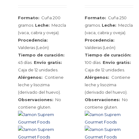
Formato:
Cuña 200
Formato:
Cuña 250
gramos.
Leche:
Mezcla
gramos.
Leche:
Mezcla
(vaca, cabra y oveja).
(vaca, cabra y oveja).
Procedencia:
Procedencia:
Valderas (León)
Valderas (León)
Tiempo de curación:
Tiempo de curación:
45 días.
Envío gratis:
100 días.
Envío gratis:
Caja de 12 unidades.
Caja de 12 unidades.
Alérgenos:
Contiene
Alérgenos:
Contiene
leche y lisozima
leche y lisozima
(derivado del huevo).
(derivado del huevo).
Observaciones:
No
Observaciones:
No
contiene gluten.
contiene gluten.