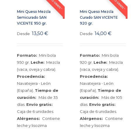
ENVÍO GRATIS *
ENVÍO GRATIS *
Mini Queso Mezcla
Mini Queso Mezcla
Semicurado SAN
Curado SAN VICENTE
VICENTE 950 gr.
920 gr.
13,50
€
14,00
€
Desde
Desde
Formato:
Mini bola
Formato:
Mini bola
950 gr.
Leche:
Mezcla
920 gr.
Leche:
Mezcla
(vaca, oveja y cabra).
(vaca, oveja y cabra).
Procedencia:
Procedencia:
Navatejera - León
Navatejera - León
(España).
Tiempo de
(España).
Tiempo de
curación:
Más de 35
curación:
Más de 105
días.
Envío
gratis:
días.
Envío
gratis:
Caja de 6 unidades.
Caja de 6 unidades.
Alérgenos:
Contiene
Alérgenos:
Contiene
leche y lisozima
leche y lisozima