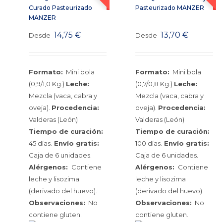
Curado Pasteurizado
Pasteurizado MANZER
MANZER
14,75
€
13,70
€
Desde
Desde
Formato:
Mini bola
Formato:
Mini bola
(0,9/1,0 Kg.)
Leche:
(0,7/0,8 Kg.)
Leche:
Mezcla (vaca, cabra y
Mezcla (vaca, cabra y
oveja).
Procedencia:
oveja).
Procedencia:
Valderas (León)
Valderas (León)
Tiempo de curación:
Tiempo de curación:
45 días.
Envío gratis:
100 días.
Envío gratis:
Caja de 6 unidades.
Caja de 6 unidades.
Alérgenos:
Contiene
Alérgenos:
Contiene
leche y lisozima
leche y lisozima
(derivado del huevo).
(derivado del huevo).
Observaciones:
No
Observaciones:
No
contiene gluten.
contiene gluten.