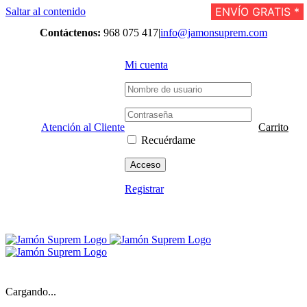
ENVÍO GRATIS *
ENVÍO GRATIS *
ENVÍO GRATIS *
ENVÍO GRATIS *
ENVÍO GRATIS *
ENVÍO GRATIS *
ENVÍO GRATIS *
ENVÍO GRATIS *
ENVÍO GRATIS *
ENVÍO GRATIS *
ENVÍO GRATIS *
ENVÍO GRATIS *
ENVÍO GRATIS *
ENVÍO GRATIS *
ENVÍO GRATIS *
Saltar al contenido
Contáctenos:
968 075 417
|
info@jamonsuprem.com
Mi cuenta
Atención al Cliente
Carrito
Recuérdame
Registrar
Cargando...