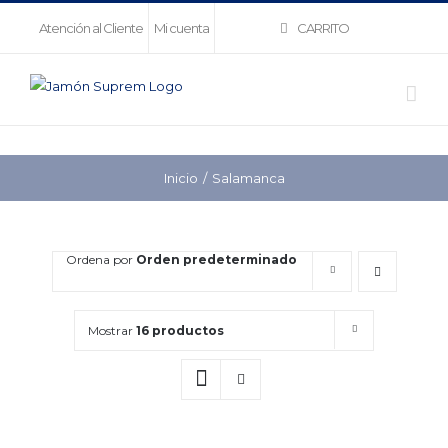
Saltar
CARRITO
Atención al Cliente
Mi cuenta
al
contenido
Inicio
Salamanca
Ordena por
Orden predeterminado
Mostrar
16 productos