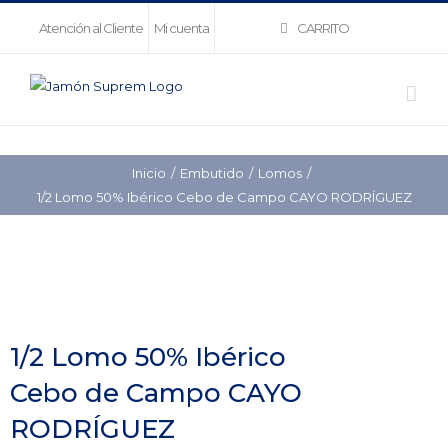
Saltar
CARRITO
Atención al Cliente
Mi cuenta
al
contenido
Inicio
Embutido
Lomos
1/2 Lomo 50% Ibérico Cebo de Campo CAYO RODRÍGUEZ
1/2 Lomo 50% Ibérico
Cebo de Campo CAYO
RODRÍGUEZ