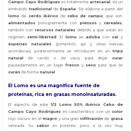
Campo Cayo Rodríguez
es totalmente
artesanal
, es un
embutido
tradicional
de
España
. Se elabora a partir del
lomo
de
cerdo ibérico
de
cebo de campo
, que son
alimentados
principalmente con
piensos
y
cereales
,
también con
recursos naturales
debido a que están en
régimen
semi-libertad
. El
lomo
se
adoba
con
sal
y
especies naturales
(pimentón, ajo y otras hiervas
aromáticas), posteriormente se introducen en un
tripa
natural
de cerdo o de vaca, para dejar
curar
pausadamente en un lugar
fresco
y
seco
para que se
curen
de forma
natural
.
El Lomo es una magnifica fuente de
proteínas, rica en grasas monoinsaturadas.
El aspecto de este
1/2 Lomo 50% ibérico Cebo de
Campo Cayo Rodríguez
es característico con un
color
rojo oscuro en el
magro
y una gran
infiltración
de
grasa
veteada. Su
sabor
es potente, pero a la vez muy