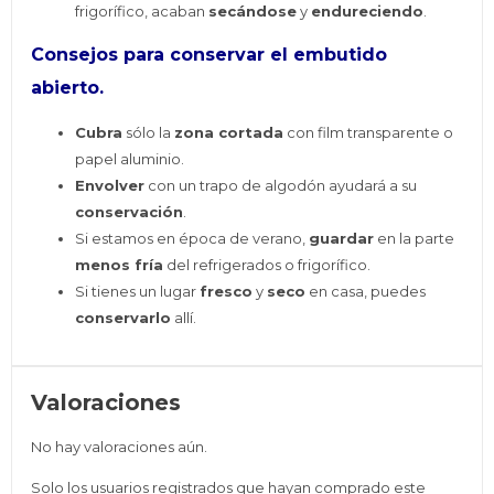
frigorífico, acaban
secándose
y
endureciendo
.
Consejos para
conservar
el embutido
abierto.
Cubra
sólo la
zona cortada
con film transparente o
papel aluminio.
Envolver
con un trapo de algodón ayudará a su
conservación
.
Si estamos en época de verano,
guardar
en la parte
menos fría
del refrigerados o frigorífico.
Si tienes un lugar
fresco
y
seco
en casa, puedes
conservarlo
allí.
Valoraciones
No hay valoraciones aún.
Solo los usuarios registrados que hayan comprado este