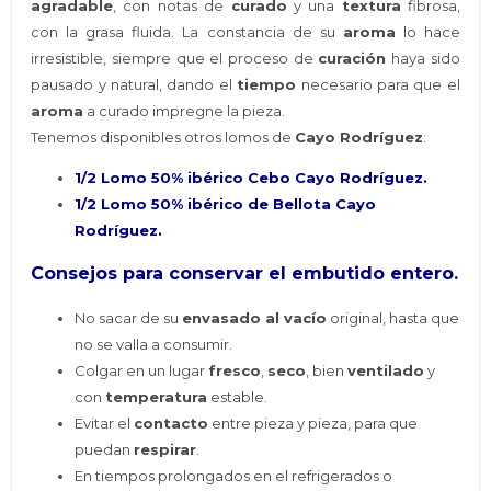
agradable
, con notas de
curado
y una
textura
fibrosa,
con la grasa fluida. La constancia de su
aroma
lo hace
irresistible, siempre que el proceso de
curación
haya sido
pausado y natural, dando el
tiempo
necesario para que el
aroma
a curado impregne la pieza.
Tenemos disponibles otros lomos de
Cayo Rodríguez
:
1/2 Lomo 50% ibérico Cebo Cayo Rodríguez.
1/2 Lomo 50% ibérico de Bellota Cayo
Rodríguez.
Consejos para conservar el embutido entero.
No sacar de su
envasado al vacío
original, hasta que
no se valla a consumir.
Colgar en un lugar
fresco
,
seco
, bien
ventilado
y
con
temperatura
estable.
Evitar el
contacto
entre pieza y pieza, para que
puedan
respirar
.
En tiempos prolongados en el refrigerados o