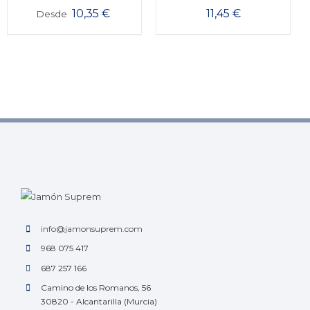
10,35
€
11,45
€
Desde
info@jamonsuprem.com
968 075 417
687 257 166
Camino de los Romanos, 56
30820 - Alcantarilla (Murcia)