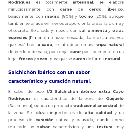
Rodríguez
es totalmente
artesanal
, se elabora
minuciosamente con
carne
de
cerdo ibérico
,
básicamente con
magro
(80%) y
tocino
(20%), aunque
también se añade en menos proporción la presa, la pluma y
el secreto. Se añade y mezcla con
sal
,
pimienta
y
otras
especies
(Pimentón o nuez moscada). La mezcla una vez
que está bien
picada
, se introduce en una
tripa natural
de cerdo o de vaca, para dejar
curar
pausadamente en un
lugar
fresco
y
seco,
para que se
curen
de forma
natural
.
Salchichón ibérico con un sabor
característico y curación natural.
El sabor de este
1/2
Salchichón ibérico extra Cayo
Rodríguez
es característico de la zona de
Guijuelo
(Salamanca), siendo un producto
tradicional
ancestral
de
la zona. Se utilizan ingredientes de
alta calidad
y un
proceso de
curación
natural y pausada, dando como
resultado un
sabor
característico y una
textura
muy