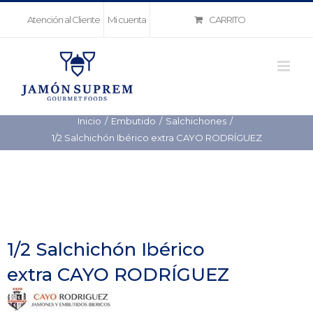
Saltar
CARRITO
Atención al Cliente
Mi cuenta
al
contenido
Inicio
Embutido
Salchichones
1/2 Salchichón Ibérico extra CAYO RODRÍGUEZ
1/2 Salchichón Ibérico
extra CAYO RODRÍGUEZ