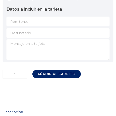
Datos a incluir en la tarjeta
AÑADIR AL CARRITO
1/2
Salchichón
Ibérico
extra
CAYO
RODRÍGUEZ
Descripción
cantidad