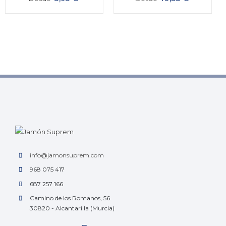
info@jamonsuprem.com
968 075 417
687 257 166
Camino de los Romanos, 56
30820 - Alcantarilla (Murcia)