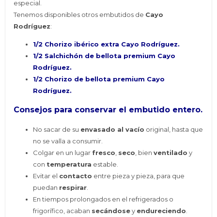
especial.
Tenemos disponibles otros embutidos de
Cayo
Rodríguez
:
1/2 Chorizo ibérico extra Cayo Rodríguez.
1/2 Salchichón de bellota premium Cayo
Rodríguez.
1/2 Chorizo de bellota premium Cayo
Rodríguez.
Consejos para conservar el embutido entero.
No sacar de su
envasado al vacío
original, hasta que
no se valla a consumir.
Colgar en un lugar
fresco
,
seco
, bien
ventilado
y
con
temperatura
estable.
Evitar el
contacto
entre pieza y pieza, para que
puedan
respirar
.
En tiempos prolongados en el refrigerados o
frigorífico, acaban
secándose
y
endureciendo
.