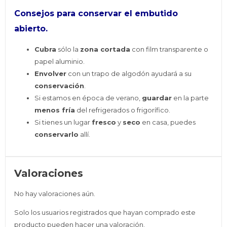
Consejos para
conservar
el embutido
abierto.
Cubra
sólo la
zona cortada
con film transparente o
papel aluminio.
Envolver
con un trapo de algodón ayudará a su
conservación
.
Si estamos en época de verano,
guardar
en la parte
menos fría
del refrigerados o frigorífico.
Si tienes un lugar
fresco
y
seco
en casa, puedes
conservarlo
allí.
Valoraciones
No hay valoraciones aún.
Solo los usuarios registrados que hayan comprado este
producto pueden hacer una valoración.