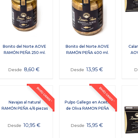
Bonito del Norte AOVE
Bonito del Norte AOVE
Cala
RAMÓN PEÑA 250 ml.
RAMÓN PEÑA 400 ml.
AO
8,60
€
13,95
€
Desde
Desde
D
ENVÍO GRATIS *
ENVÍO GRATIS *
Navajas al natural
Pulpo Gallego en Aceite
RAMÓN PEÑA 4/6 piezas
de Oliva RAMON PEÑA
10,95
€
15,95
€
Desde
Desde