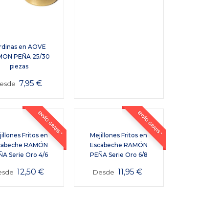
rdinas en AOVE
ON PEÑA 25/30
piezas
7,95
€
esde
ENVÍO GRATIS *
ENVÍO GRATIS *
illones Fritos en
Mejillones Fritos en
cabeche RAMÓN
Escabeche RAMÓN
A Serie Oro 4/6
PEÑA Serie Oro 6/8
12,50
€
11,95
€
esde
Desde