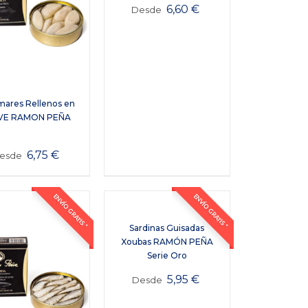
6,60
€
Desde
mares Rellenos en
VE RAMON PEÑA
6,75
€
esde
ENVÍO GRATIS *
ENVÍO GRATIS *
Sardinas Guisadas
Xoubas RAMÓN PEÑA
Serie Oro
5,95
€
Desde