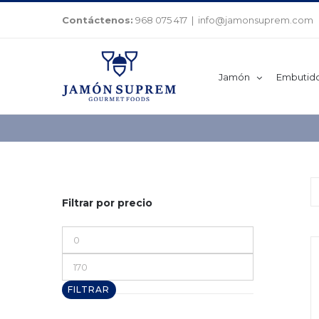
Saltar
Contáctenos:
968 075 417
|
info@jamonsuprem.com
al
contenido
Jamón
Embutid
Filtrar por precio
Precio
mínimo
Precio
máximo
FILTRAR