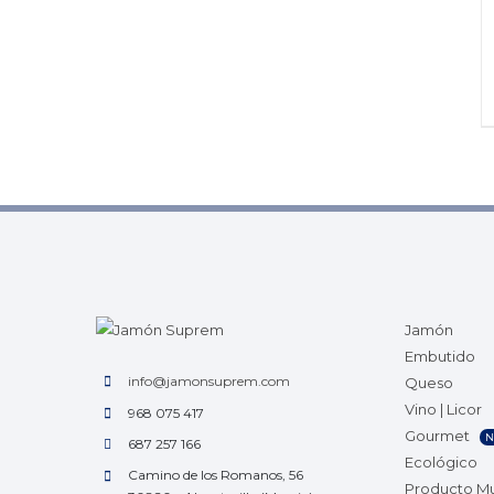
Jamón
Embutido
info@jamonsuprem.com
Queso
Vino | Licor
968 075 417
Gourmet
N
687 257 166
Ecológico
Camino de los Romanos, 56
Producto M