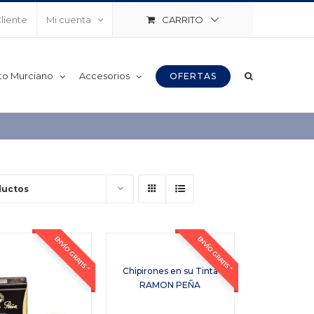
CARRITO
Cliente
Mi cuenta
to Murciano
Accesorios
OFERTAS
ductos
ENVÍO GRATIS *
ENVÍO GRATIS *
Chipirones en su Tinta
RAMON PEÑA