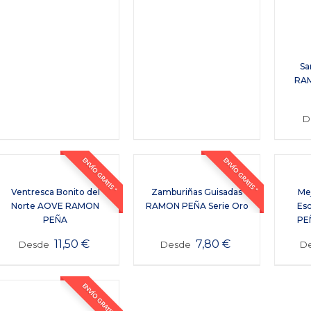
Sa
RAM
D
ENVÍO GRATIS *
ENVÍO GRATIS *
Ventresca Bonito del
Zamburiñas Guisadas
Mej
Norte AOVE RAMON
RAMON PEÑA Serie Oro
Es
PEÑA
PEÑ
11,50
€
7,80
€
Desde
Desde
D
ENVÍO GRATIS *