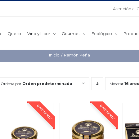
Atención al 
o
Queso
Vino y Licor
Gourmet
Ecológico
Produc
Inicio
Ramón Peña
Ordena por
Orden predeterminado
Mostrar
16 pro
ENVÍO GRATIS *
ENVÍO GRATIS *