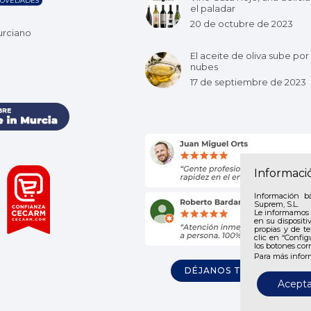
OVEDADES
el paladar
20 de octubre de 2023
urciano
El aceite de oliva sube por 
nubes
17 de septiembre de 2023
Informaci
Información b
Suprem, S.L.
Le informamos 
en su dispositi
propias y de te
clic en “Config
los botones cor
Para más infor
DÉJANOS TU OPINIÓN
Acepta