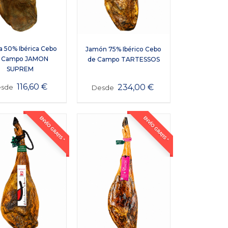
a 50% Ibérica Cebo
Jamón 75% Ibérico Cebo
 Campo JAMON
de Campo TARTESSOS
SUPREM
116,60
€
234,00
€
esde
Desde
ENVÍO GRATIS *
ENVÍO GRATIS *