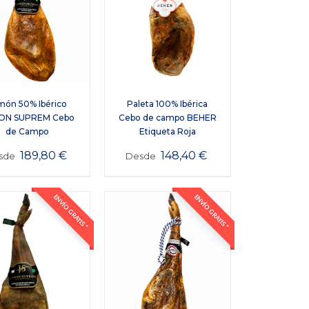
món 50% Ibérico
Paleta 100% Ibérica
ON SUPREM Cebo
Cebo de campo BEHER
de Campo
Etiqueta Roja
189,80
€
148,40
€
sde
Desde
ENVÍO GRATIS *
ENVÍO GRATIS *