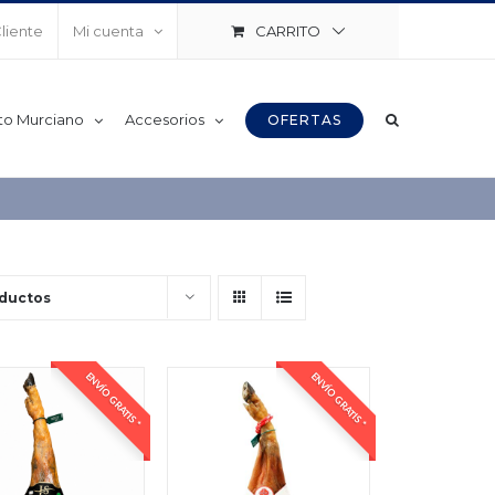
CARRITO
Cliente
Mi cuenta
to Murciano
Accesorios
OFERTAS
ductos
ENVÍO GRATIS *
ENVÍO GRATIS *