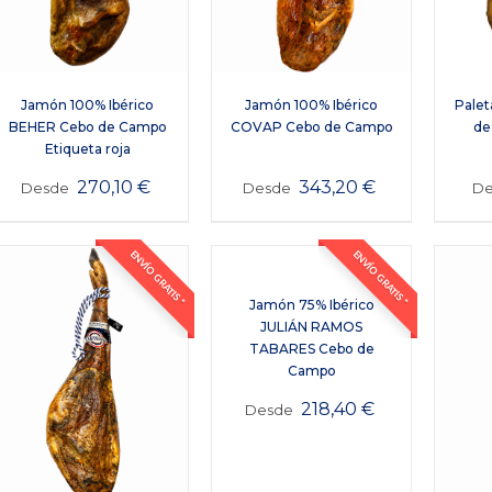
Jamón 100% Ibérico
Jamón 100% Ibérico
Palet
BEHER Cebo de Campo
COVAP Cebo de Campo
de
Etiqueta roja
270,10
€
343,20
€
Desde
Desde
D
ENVÍO GRATIS *
ENVÍO GRATIS *
Jamón 75% Ibérico
JULIÁN RAMOS
TABARES Cebo de
Campo
218,40
€
Desde