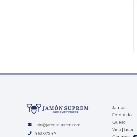
Jamón
Embutido
Queso
info@jamonsuprem.com
Vino | Licor
968 075 417
Gourmet