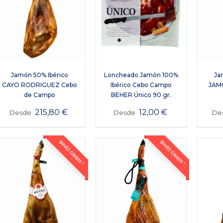
Jamón 50% Ibérico
Loncheado Jamón 100%
Ja
CAYO RODRIGUEZ Cebo
Ibérico Cebo Campo
JAM
de Campo
BEHER Único 90 gr.
215,80
€
12,00
€
Desde
Desde
De
ENVÍO GRATIS *
ENVÍO GRATIS *