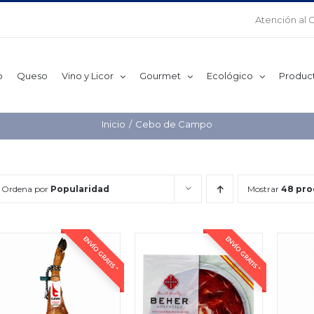
Atención al 
o
Queso
Vino y Licor
Gourmet
Ecológico
Produc
Inicio
Cebo de Campo
Ordena por
Popularidad
Mostrar
48 pro
ENVÍO GRATIS *
ENVÍO GRATIS *