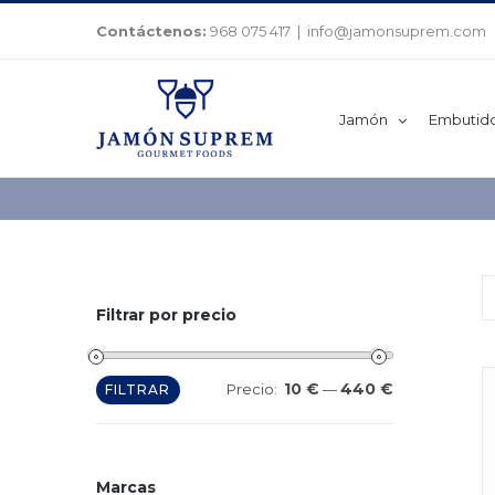
Saltar
Contáctenos:
968 075 417
|
info@jamonsuprem.com
al
contenido
Jamón
Embutid
Filtrar por precio
10 €
440 €
Precio
Precio
Precio:
—
FILTRAR
mínimo
máximo
Marcas