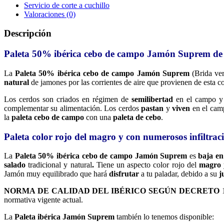
Servicio de corte a cuchillo
Valoraciones (0)
Descripción
Paleta 50% ibérica cebo de campo Jamón Suprem de
La
Paleta 50% ibérica cebo de campo Jamón Suprem
(Brida ve
natural
de jamones por las corrientes de aire que provienen de esta c
Los cerdos son criados en régimen de
semilibertad
en el campo y 
complementar su alimentación. Los cerdos
pastan
y
viven
en el ca
la
paleta cebo de campo
con una
paleta de cebo
.
Paleta color rojo del magro y con numerosos infiltraci
La
Paleta 50% ibérica cebo de campo Jamón Suprem
es
baja en
salado
tradicional y natural
.
Tiene un aspecto color rojo del
magro
Jamón muy equilibrado que hará
disfrutar
a tu paladar, debido a su
j
NORMA DE CALIDAD DEL IBÉRICO SEGÚN DECRETO
1
normativa vigente actual.
La
Paleta ibérica Jamón Suprem
también lo tenemos disponible: