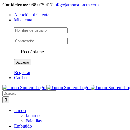
Saltar
Contáctenos:
968 075 417
|
info@jamonsuprem.com
al
Atención al Cliente
contenido
Mi cuenta
Recuérdame
Registrar
Carrito
Buscar:
Jamón
Jamones
Paletillas
Embutido