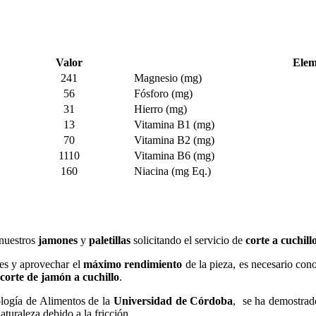
Valor
Elem
241
Magnesio (mg)
56
Fósforo (mg)
31
Hierro (mg)
13
Vitamina B1 (mg)
70
Vitamina B2 (mg)
1110
Vitamina B6 (mg)
160
Niacina (mg Eq.)
 nuestros
jamones
y
paletillas
solicitando el servicio de
corte a cuchill
ces y aprovechar el
máximo rendimiento
de la pieza, es necesario con
corte de jamón a cuchillo
.
ología de Alimentos de la
Universidad de Córdoba
, se ha demostrad
turaleza debido a la fricción.