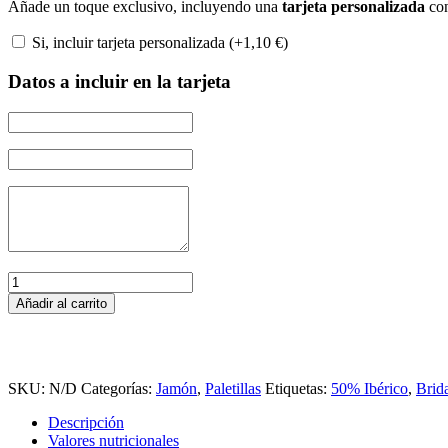
Añade un toque exclusivo, incluyendo una
tarjeta personalizada
con
Si, incluir tarjeta personalizada (+
1,10
€
)
Datos a incluir en la tarjeta
Paleta
50%
Añadir al carrito
Ibérica
Cebo
de
Campo
JAMON
SKU:
N/D
Categorías:
Jamón
,
Paletillas
Etiquetas:
50% Ibérico
,
Brid
SUPREM
Descripción
cantidad
Valores nutricionales