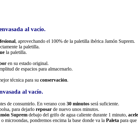
envasada al vacío.
fesional
, aprovechando el 100% de la paletilla ibérica Jamón Suprem.
ctamente la paletilla.
ue
la paletilla.
bor
en su estado original.
mplitud de espacios para almacenarlo.
mejor técnica para su
conservación
.
nvasada al vacío.
tes de consumirlo. En verano con
30 minutos
será suficiente.
 bolsa, para dejarlo
reposar
de nuevo unos minutos.
Jamón Suprem
debajo del grifo de agua caliente durante 1 minuto,
acel
o o microondas, pondremos encima la base donde va la
Paleta
para que 