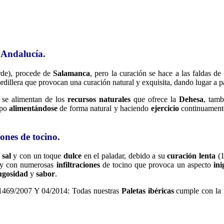
 Andalucía.
rde), procede de
Salamanca
, pero la curación se hace a las faldas de
ordillera que provocan una curación natural y exquisita, dando lugar a p
se alimentan de los
recursos naturales
que ofrece la
Dehesa
, tamb
mpo
alimentándose
de forma natural y haciendo
ejercicio
continuamente 
ones de tocino.
 sal
y con un toque
dulce
en el paladar, debido a su
curación lenta
(1
y con numerosas
infiltraciones
de tocino que provoca un aspecto
ini
ugosidad
y
sabor
.
469/2007 Y 04/2014: Todas nuestras
Paletas
ibéricas
cumple con la