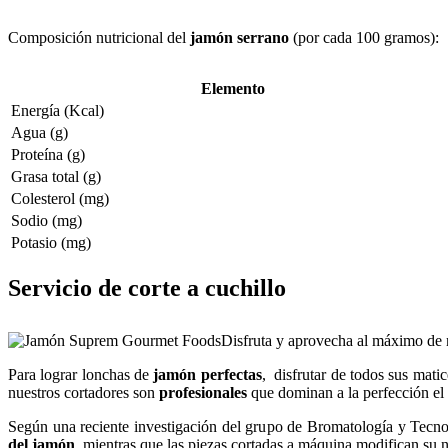
Composición nutricional del
jamón serrano
(por cada 100 gramos):
Elemento
Energía (Kcal)
Agua (g)
Proteína (g)
Grasa total (g)
Colesterol (mg)
Sodio (mg)
Potasio (mg)
Servicio de corte a cuchillo
Disfruta y aprovecha al máximo de
Para lograr lonchas de
jamón perfectas
, disfrutar de todos sus mati
nuestros cortadores son
profesionales
que dominan a la perfección el
Según una reciente investigación del grupo de Bromatología y Tecn
del jamón
, mientras que las piezas cortadas a máquina modifican su na