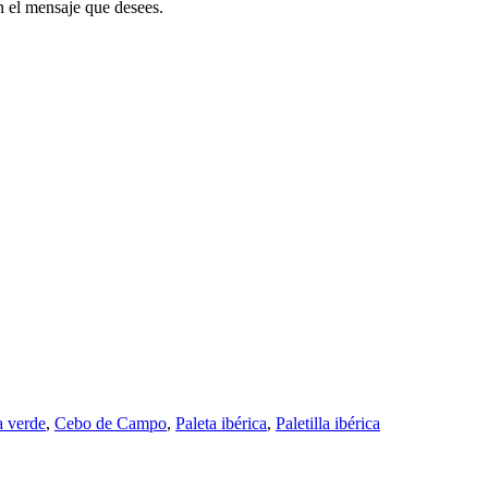
 el mensaje que desees.
a verde
,
Cebo de Campo
,
Paleta ibérica
,
Paletilla ibérica