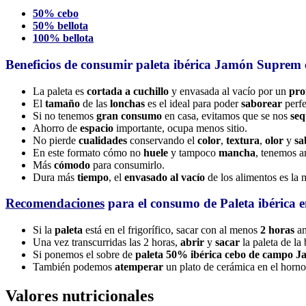
50% cebo
50% bellota
100% bellota
Beneficios de consumir paleta ibérica Jamón Suprem 
La paleta es
cortada a cuchillo
y envasada al vacío por un
pro
El
tamaño
de las
lonchas
es el ideal para poder
saborear
perfe
Si no tenemos
gran consumo
en casa, evitamos que se nos
seq
Ahorro de
espacio
importante, ocupa menos sitio.
No pierde
cualidades
conservando el
color
,
textura
,
olor
y
sa
En este formato cómo no
huele
y tampoco
mancha
, tenemos a
Más
cómodo
para consumirlo.
Dura más
tiempo
, el
envasado al vacío
de los alimentos es la 
Recomendaciones
para el consumo de Paleta ibérica e
Si la
paleta
está en el frigorífico, sacar con al menos
2 horas
an
Una vez transcurridas las 2 horas,
abrir
y
sacar
la paleta de la
Si ponemos el sobre de
paleta 50% ibérica cebo de campo 
También podemos
atemperar
un plato de cerámica en el horn
Valores nutricionales