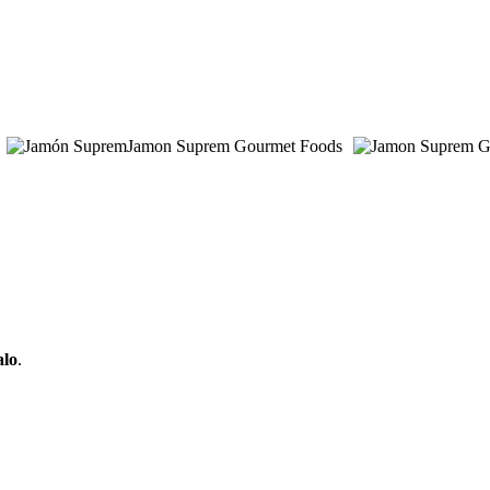
alo
.