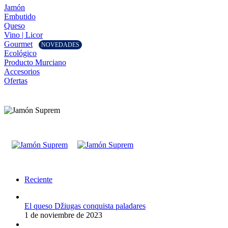
Jamón
Embutido
Queso
Vino | Licor
Gourmet
NOVEDADES
Ecológico
Producto Murciano
Accesorios
Ofertas
Reciente
El queso Džiugas conquista paladares
1 de noviembre de 2023