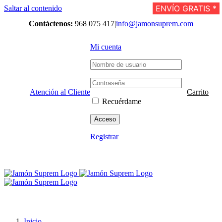
ENVÍO GRATIS *
ENVÍO GRATIS *
ENVÍO GRATIS *
ENVÍO GRATIS *
ENVÍO GRATIS *
ENVÍO GRATIS *
ENVÍO GRATIS *
ENVÍO GRATIS *
ENVÍO GRATIS *
ENVÍO GRATIS *
ENVÍO GRATIS *
ENVÍO GRATIS *
Saltar al contenido
Contáctenos:
968 075 417
|
info@jamonsuprem.com
Mi cuenta
Atención al Cliente
Carrito
Recuérdame
Registrar
Inicio