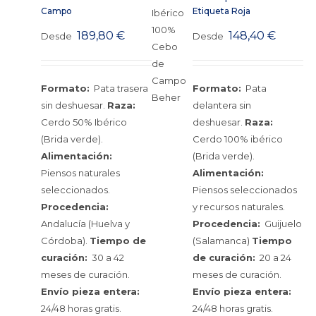
Campo
Etiqueta Roja
189,80
€
148,40
€
Desde
Desde
Formato:
Pata trasera
Formato:
Pata
sin deshuesar.
Raza:
delantera sin
Cerdo 50% Ibérico
deshuesar.
Raza:
(Brida verde).
Cerdo 100% ibérico
Alimentación:
(Brida verde).
Piensos naturales
Alimentación:
seleccionados.
Piensos seleccionados
Procedencia:
y recursos naturales.
Andalucía (Huelva y
Procedencia:
Guijuelo
Córdoba).
Tiempo de
(Salamanca)
Tiempo
curación:
30 a 42
de curación:
20 a 24
meses de curación.
meses de curación.
Envío pieza entera:
Envío pieza entera:
24/48 horas gratis.
24/48 horas gratis.