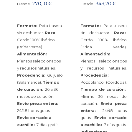
270,10
€
343,20
€
Desde
Desde
Formato:
Pata trasera
Formato:
Pata trasera
sin deshuesar.
Raza:
sin deshuesar.
Raza:
Cerdo 100% ibérico
Cerdo 100% ibérico
(Brida verde).
(Brida verde).
Alimentación:
Alimentación:
Piensos seleccionados
Piensos seleccionados
y recursos naturales.
y recursos naturales.
Procedencia:
Guijuelo
Procedencia:
(Salamanca).
Tiempo
Pozoblanco (Córdoba).
de curación:
26 a 36
Tiempo de curación:
meses de curación.
Mínimo 36 meses de
Envío pieza entera:
curación.
Envío pieza
24/48 horas gratis.
entera:
24/48 horas
Envío cortado a
gratis.
Envío cortado
cuchillo:
7 días gratis.
a cuchillo:
7 días gratis.
Indicaciones