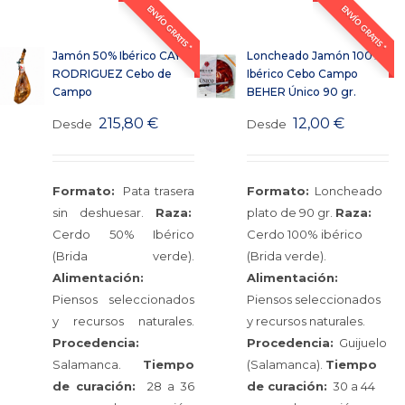
ENVÍO GRATIS *
ENVÍO GRATIS *
Jamón 50% Ibérico CAYO
Loncheado Jamón 100%
RODRIGUEZ Cebo de
Ibérico Cebo Campo
Campo
BEHER Único 90 gr.
215,80
€
12,00
€
Desde
Desde
Formato:
Pata trasera
Formato:
Loncheado
sin deshuesar.
Raza:
plato de 90 gr.
Raza:
Cerdo 50% Ibérico
Cerdo 100% ibérico
(Brida verde).
(Brida verde).
Alimentación:
Alimentación:
Piensos seleccionados
Piensos seleccionados
y recursos naturales.
y recursos naturales.
Procedencia:
Procedencia:
Guijuelo
Salamanca.
Tiempo
(Salamanca).
Tiempo
de curación:
28 a 36
de curación:
30 a 44