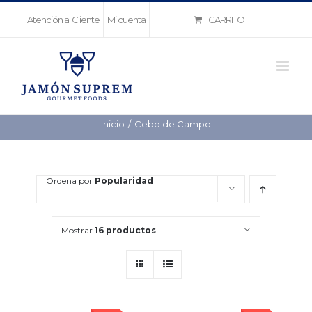
Saltar
CARRITO
Atención al Cliente
Mi cuenta
al
contenido
Inicio
Cebo de Campo
Ordena por
Popularidad
Mostrar
16 productos