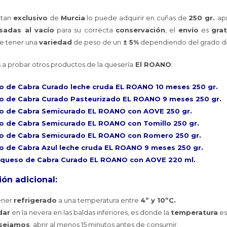
tan
exclusivo
de
Murcia
lo puede adquirir en cuñas de
250 gr.
ap
sadas al vacío
para su correcta
conservación
, el
envío
es
grat
e tener una
variedad
de peso de un
± 5%
dependiendo del grado 
 a probar otros productos de la quesería
El ROANO
:
 de Cabra Curado leche cruda EL ROANO 10 meses 250 gr.
o de Cabra Curado Pasteurizado EL ROANO 9 meses 250 gr.
o de Cabra Semicurado EL ROANO con AOVE 250 gr.
o de Cabra Semicurado EL ROANO con Tomillo 250 gr.
o de Cabra Semicurado EL ROANO con Romero 250 gr.
 de Cabra Azul leche cruda EL ROANO 9 meses 250 gr.
 queso de Cabra Curado EL ROANO con AOVE 220 ml.
ón adicional:
ener
refrigerado
a una temperatura entre
4º y 10ºC.
dar
en la nevera en las baldas inferiores, es donde la
temperatura
es
sejamos
, abrir al menos 15 minutos antes de consumir.