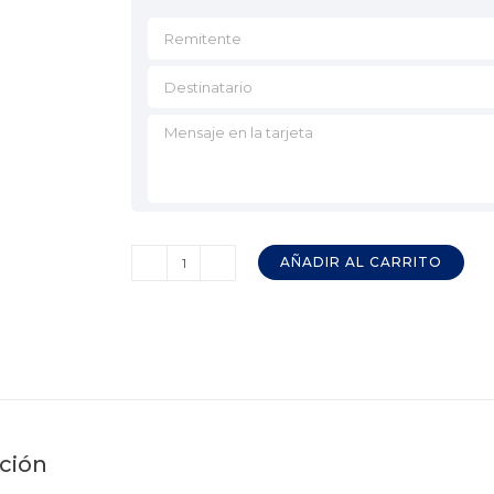
AÑADIR AL CARRITO
Queso
de
Cabra
Semicurado
EL
ROANO
con
ción
Pimentón
250