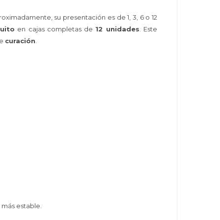
roximadamente, su presentación es de 1, 3, 6 o 12
uito
en cajas completas de
12 unidades
. Este
de
curación
.
 más estable.