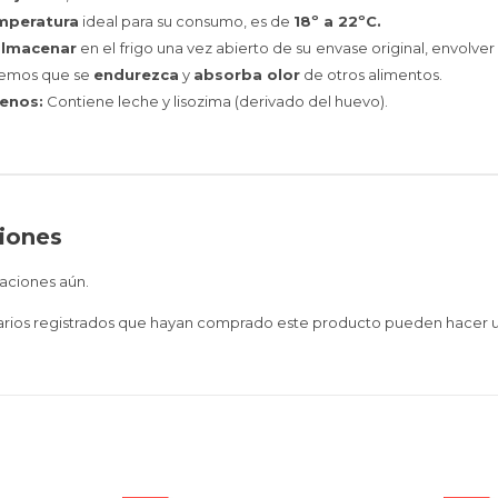
mperatura
ideal para su consumo, es de
18º a 22ºC.
almacenar
en el frigo una vez abierto de su envase original, envolve
remos que se
endurezca
y
absorba olor
de otros alimentos.
enos:
Contiene leche y lisozima (derivado del huevo).
iones
aciones aún.
uarios registrados que hayan comprado este producto pueden hacer u