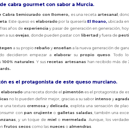
 de cabra gourmet con sabor a Murcia.
gr.
cantidad
e Cabra Semicurado con Romero,
es una receta
artesanal
, don
ceta
. Este queso es
elaborado
por la quesería
El Roano
,
ubicada en
Tras años de
experiencia
y pasar de generación en generación, hoy
en a sus
ovejas
, donde pueden pastar con
libertad
y fuera de
pest
tegen
a su propio
rebaño
y
enseñan
a la nueva generación de gana
o decidieron empezar a
elabora
r su
propio queso
. Todo 
s
100% naturales
. Y sus
recetas artesanas
han recibido más de
ards.
tón es el protagonista de este queso murciano.
n
elaborado
una receta donde el
pimentón
es el protagonista de e
icas
no lo pueden definir mejor, gracias a su sabor
intenso
y
agrad
ene una textura
cremosa
y
delicada
, explota una sensación de pla
consumir con
pan crujiente
o
galletas saladas
, también una exc
nzanas
, y un toque de
miel
o
mermelada
. Aunque, los verdad
on
frutos secos
como las
nueces
o
almendras
.