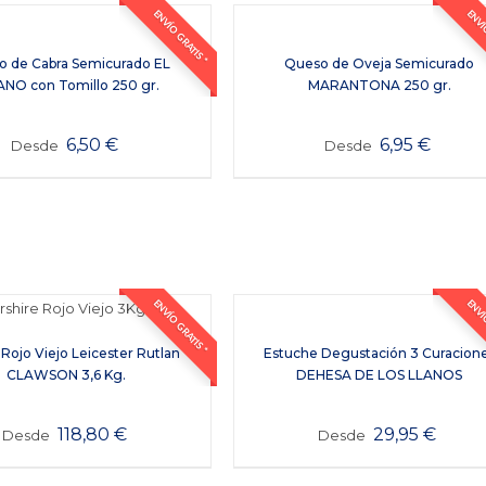
ENVÍO GRATIS *
ENVÍO
 de Cabra Semicurado EL
Queso de Oveja Semicurado
NO con Tomillo 250 gr.
MARANTONA 250 gr.
6,50
€
6,95
€
Desde
Desde
ENVÍO GRATIS *
ENVÍO
Rojo Viejo Leicester Rutlan
Estuche Degustación 3 Curacion
CLAWSON 3,6 Kg.
DEHESA DE LOS LLANOS
118,80
€
29,95
€
Desde
Desde