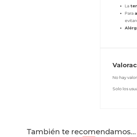
La
te
Para
evita
Alérg
Valorac
No hay valor
Solo los us
También te recomendamos…