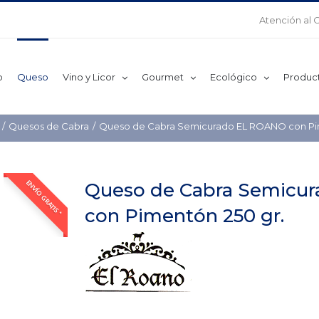
Atención al 
o
Queso
Vino y Licor
Gourmet
Ecológico
Produc
Quesos de Cabra
Queso de Cabra Semicurado EL ROANO con Pim
Queso de Cabra Semicu
ENVÍO GRATIS *
con Pimentón 250 gr.