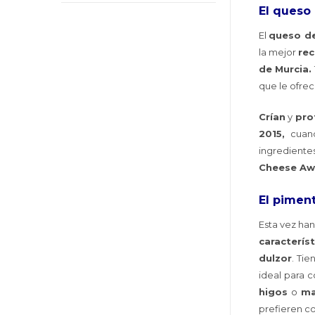
El queso
El
queso d
la mejor
re
de Murcia.
que le ofrec
Crían
y
pro
2015,
cuand
ingrediente
Cheese Aw
El pimen
Esta vez ha
característ
dulzor
. Ti
ideal para 
higos
o
ma
prefieren c