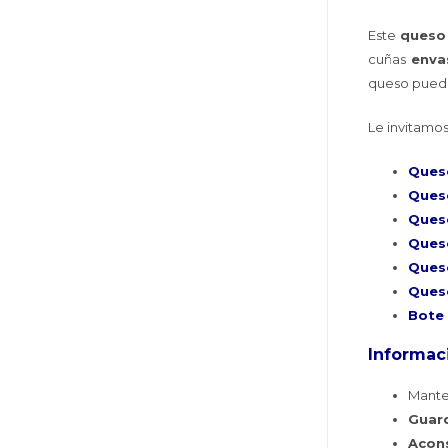
Este
queso
cuñas
enva
queso pued
Le invitamos
Queso
Ques
Ques
Ques
Ques
Queso
Bote
Informaci
Mant
Guar
Acon