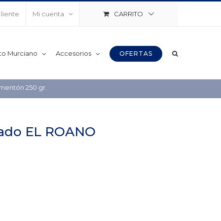
CARRITO
Cliente
Mi cuenta
to Murciano
Accesorios
OFERTAS
entón 250 gr.
rado EL ROANO