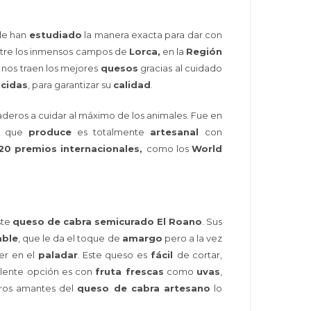
de han
estudiado
la manera exacta para dar con
tre los inmensos campos de
Lorca,
en la
Región
 nos traen los mejores
quesos
gracias al cuidado
icidas
, para garantizar su
calidad
.
deros a cuidar al máximo de los animales. Fue en
lo que
produce
es totalmente
artesanal
con
20 premios internacionales,
como los
World
ste
queso de cabra semicurado El Roano
. Sus
able
, que le da el toque de
amargo
pero a la vez
cer en el
paladar
. Este queso es
fácil
de cortar,
elente opción es con
fruta frescas
como
uvas
,
eros amantes del
queso de cabra artesano
lo