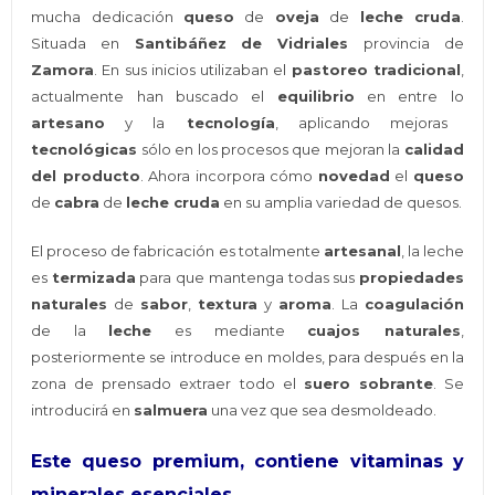
mucha dedicación
queso
de
oveja
de
leche cruda
.
Situada en
Santibáñez
de Vidriales
provincia de
Zamora
. En sus inicios utilizaban el
pastoreo tradicional
,
actualmente han buscado el
equilibrio
en entre lo
artesano
y la
tecnología
, aplicando mejoras
tecnológicas
sólo en los procesos que mejoran la
calidad
del producto
. Ahora incorpora cómo
novedad
el
queso
de
cabra
de
leche cruda
en su amplia variedad de quesos.
El proceso de fabricación es totalmente
artesanal
, la leche
es
termizada
para que mantenga todas sus
propiedades
naturales
de
sabor
,
textura
y
aroma
. La
coagulación
de la
leche
es mediante
cuajos naturales
,
posteriormente se introduce en moldes, para después en la
zona de prensado extraer todo el
suero sobrante
. Se
introducirá en
salmuera
una vez que sea desmoldeado.
Este queso premium, contiene vitaminas y
minerales esenciales.