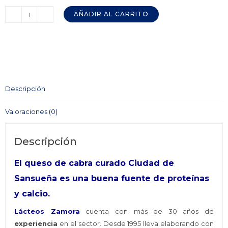
AÑADIR AL CARRITO
Queso
de
Cabra
Curado
CIUDAD
DE
Descripción
SANSUEÑA
320
Valoraciones (0)
gr.
cantidad
Descripción
El queso de cabra curado Ciudad de
Sansueña es una buena fuente de proteínas
y calcio.
Lácteos Zamora
cuenta con más de 30 años de
experiencia
en el sector. Desde 1995 lleva elaborando con