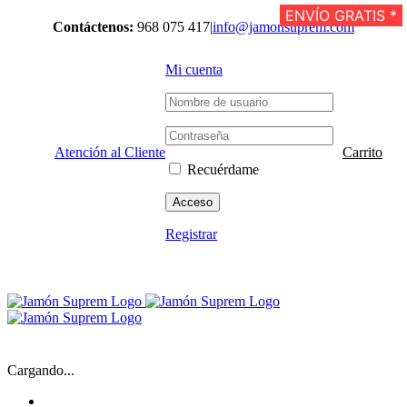
Saltar
ENVÍO GRATIS *
Contáctenos:
968 075 417
|
info@jamonsuprem.com
al
contenido
Mi cuenta
Atención al Cliente
Carrito
Recuérdame
Registrar
Cargando...