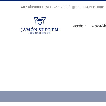
Saltar
Contáctenos:
968 075 417
|
info@jamonsuprem.com
al
contenido
Jamón
Embutid