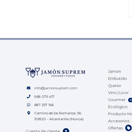
Jamón
Embutido
Queso
info@jamonsuprem.com
Vino | Licor
968 075 417
Gourmet
N
687 257 166
Ecológico
Camino de los Romanos, 56
Producto M
30820 - Alcantarilla (Murcia)
Accesorios
Ofertas
Cuenta de cliente