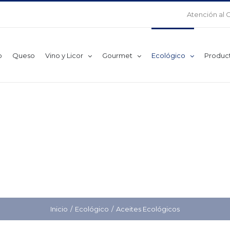
Atención al 
o
Queso
Vino y Licor
Gourmet
Ecológico
Produc
Inicio
Ecológico
Aceites Ecológicos