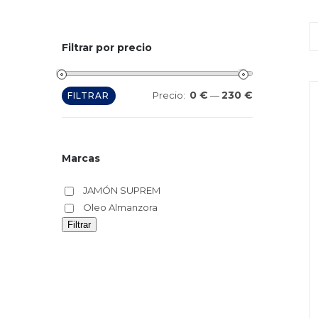
Filtrar por precio
0 €
230 €
Precio
Precio
Precio:
—
FILTRAR
mínimo
máximo
Marcas
JAMÓN SUPREM
Oleo Almanzora
Filtrar