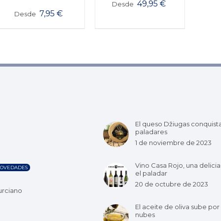
49,95
€
Desde
7,95
€
Desde
El queso Džiugas conquist
paladares
1 de noviembre de 2023
Vino Casa Rojo, una delicia
OVEDADES
el paladar
20 de octubre de 2023
urciano
El aceite de oliva sube por 
nubes