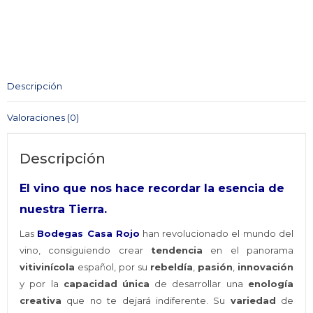
tinto
Enemigo
Mío
CASA
ROJO
Descripción
IGP
Tierra
Valoraciones (0)
de
Murcia
Descripción
cantidad
El vino que nos hace recordar la esencia de
nuestra Tierra.
Las
Bodegas Casa Rojo
han revolucionado el mundo del
vino, consiguiendo crear
tendencia
en el panorama
vitivinícola
español, por su
rebeldía
,
pasión
,
innovación
y por la
capacidad
única
de desarrollar una
enología
creativa
que no te dejará indiferente. Su
variedad
de