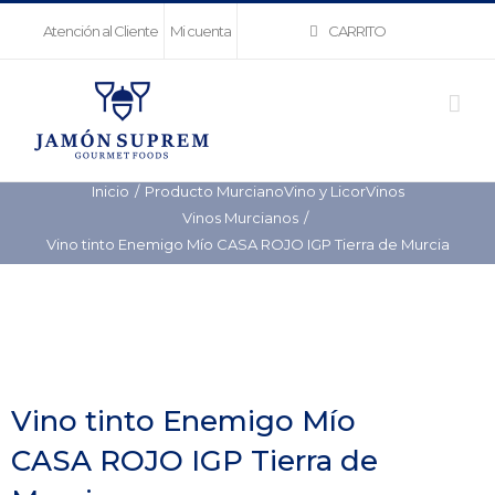
Saltar
CARRITO
Atención al Cliente
Mi cuenta
al
contenido
Inicio
Producto Murciano
Vino y Licor
Vinos
Vinos Murcianos
Vino tinto Enemigo Mío CASA ROJO IGP Tierra de Murcia
Vino tinto Enemigo Mío
CASA ROJO IGP Tierra de