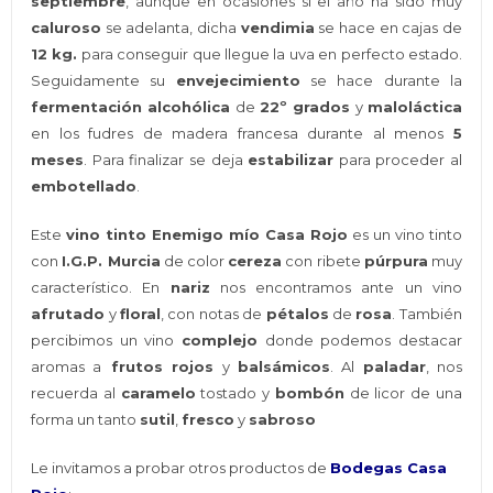
septiembre
, aunque en ocasiones si el año ha sido muy
caluroso
se adelanta, dicha
vendimia
se hace en cajas de
12 kg.
para conseguir que llegue la uva en perfecto estado.
Seguidamente su
envejecimiento
se hace durante la
fermentación alcohólica
de
22º grados
y
maloláctica
en los fudres de madera francesa durante al menos
5
meses
. Para finalizar se deja
estabilizar
para proceder al
embotellado
.
Este
vino tinto Enemigo mío Casa Rojo
es un vino tinto
con
I.G.P. Murcia
de color
cereza
con ribete
púrpura
muy
característico. En
nariz
nos encontramos ante un vino
afrutado
y
floral
, con notas de
pétalos
de
rosa
. También
percibimos un vino
complejo
donde podemos destacar
aromas a
frutos rojos
y
balsámicos
. Al
paladar
, nos
recuerda al
caramelo
tostado y
bombón
de licor de una
forma un tanto
sutil
,
fresco
y
sabroso
Le invitamos a probar otros productos de
Bodegas Casa