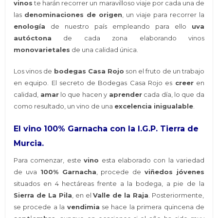
vinos
te harán recorrer un maravilloso viaje por cada una de
las
denominaciones de origen
, un viaje para recorrer la
enología
de nuestro país empleando para ello
uva
autóctona
de cada zona elaborando vinos
monovarietales
de una calidad única.
Los vinos de
bodegas Casa Rojo
son el fruto de un trabajo
en equipo. El secreto de Bodegas Casa Rojo es
creer
en
calidad,
amar
lo que hacen y
aprender
cada día, lo que da
como resultado, un vino de una
excelencia inigualable
.
El vino 100% Garnacha con la I.G.P. Tierra de
Murcia.
Para comenzar, este
vino
esta elaborado con la variedad
de uva
100% Garnacha
, procede de
viñedos jóvenes
situados en 4 hectáreas frente a la bodega, a pie de la
Sierra de La Pila
, en el
Valle de la Raja
. Posteriormente,
se procede a la
vendimia
se hace la primera quincena de