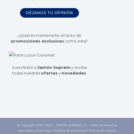
DÉJANOS TU OPINIÓN
¿Quieres mantenerte al tanto de
promociones exclusivas
como esta?
Suscríbete a
Jamón Suprem
y recibe
todas nuestras
ofertas
y
novedades
.
© Copyright 2016 /
2026 - JAMÓN SUPREM, S.L. - Todos los derechos
reservados |
Aviso legal
|
Política de privacidad
|
Política de cookies