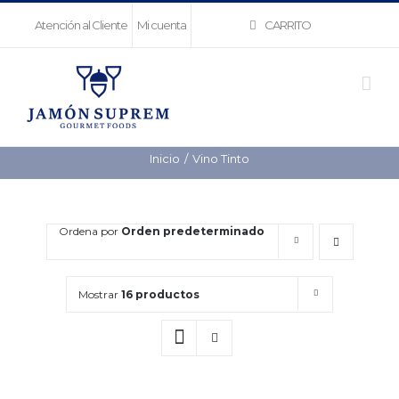
Saltar
CARRITO
Atención al Cliente
Mi cuenta
al
contenido
Inicio
Vino Tinto
Ordena por
Orden predeterminado
Mostrar
16 productos