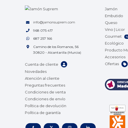
Jamón
Embutido
info@jamonsuprem.com
Queso
Vino | Licor
968 075 417
Gourmet
N
687 257 166
Ecológico
Camino de los Romanos, 56
Producto M
30820 - Alcantarilla (Murcia)
Accesorios
Ofertas
Cuenta de cliente
Novedades
Atención al cliente
Preguntas frecuentes
Condiciones de venta
Condiciones de envío
Política de devolución
Política de garantía