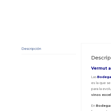
Descripción
Descrip
Vermut a
Las
Bodegas
es la que s
para la evo
vinos exce
En
Bodegas