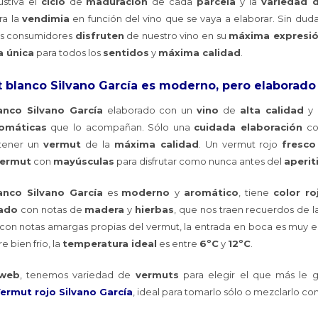
stiva el
ciclo
de
maduración
de cada
parcela
y la
variedad 
ra la
vendimia
en función del vino que se vaya a elaborar. Sin dud
os consumidores
disfruten
de nuestro vino en su
máxima expresi
a única
para todos los
sentidos
y
máxima calidad
.
t blanco Silvano García es moderno, pero elaborado
anco Silvano García
elaborado con un
vino
de
alta calidad
y
romáticas
que lo acompañan. Sólo una
cuidada elaboración
co
tener un
vermut
de la
máxima calidad
. Un vermut rojo
fresco
ermut
con
mayúsculas
para disfrutar como nunca antes del
aperit
anco Silvano García
es
moderno
y
aromático
, tiene
color ro
lado
con notas de
madera
y
hierbas
, que nos traen recuerdos de 
con notas amargas propias del vermut, la entrada en boca es muy equ
e bien frio, la
temperatura ideal
es entre
6ºC
y
12ºC
.
web
, tenemos variedad de
vermuts
para elegir el que más le 
ermut rojo Silvano García
, ideal para tomarlo sólo o mezclarlo con