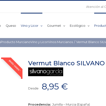
Atención al 
o
Queso
Vino y Licor
Gourmet
Ecológico
Produc
s
Producto Murciano
Vino y Licor
Vinos Murcianos
Vermut Blanco SIL
Vermut Blanco SILVANO 
ENVÍO GRATIS *
8,95
€
Desde
Procedencia:
Jumilla – Murcia (España)