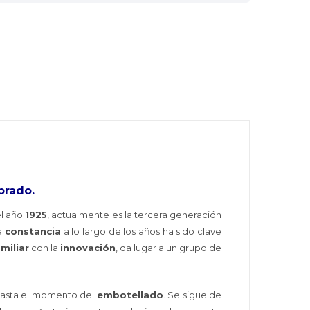
brado.
el año
1925
, actualmente es la tercera generación
a
constancia
a lo largo de los años ha sido clave
miliar
con la
innovación
, da lugar a un grupo de
hasta el momento del
embotellado
. Se sigue de