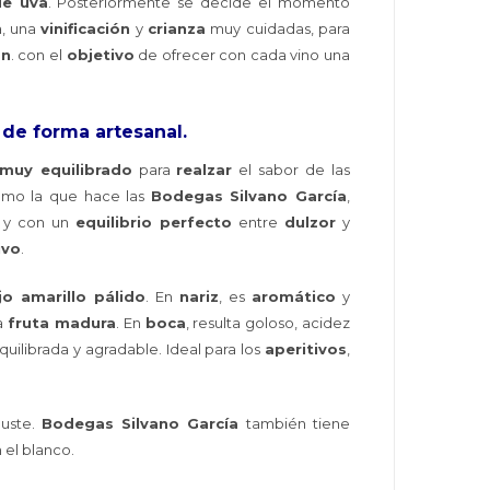
de uva
. Posteriormente se decide el momento
a, una
vinificación
y
crianza
muy cuidadas, para
ón
. con el
objetivo
de ofrecer con cada vino una
 de forma artesanal.
muy equilibrado
para
realzar
el sabor de las
mo la que hace las
Bodegas Silvano García
,
y con un
equilibrio perfecto
entre
dulzor
y
ivo
.
jo amarillo pálido
. En
nariz
, es
aromático
y
la
fruta madura
. En
boca
, resulta goloso, acidez
ilibrada y agradable. Ideal para los
aperitivos
,
guste.
Bodegas Silvano García
también tiene
 el blanco.