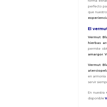
forma exhau
perfecto pa
que nuestr
experienci
El vermu
Vermut Bl
hierbas a
permite ob
amargor
.
V
Vermut Bl
aterciope
en armonía 
servir siempr
En nuestra
disponible
V