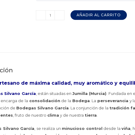
AÑADIR AL CARRITO
Vermut
Blanco
SILVANO
GARCÍA
Jumilla
cantidad
ción
rtesano de máxima calidad, muy aromático y equili
 Silvano García
, están situadas en
Jumilla (Murcia)
. Fundada en 
e encarga de la
consolidación
de la
Bodega
. La
perseverancia
y l
lución de
Bodegas Silvano García
. La conjunción de la
tradición fa
lentes
, fruto de nuestro
clima
y de nuestra
tierra
.
 Silvano García
, se realiza un
minucioso control
desde la
viña
, 