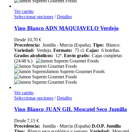
Ver carrito
Seleccionar opciones
/
Detalles
Vino Blanco ADN MAQUIAVELO Verdejo
Desde
10,70
€
Procedencia:
Jumilla - Murcia (España).
Tipo:
Blanco.
Variedad:
Verdejo.
Formato:
75 cl.
Cajas:
6 botellas.
Grados alcohólicos:
12º.
Envío gratis:
Cajas completas
(24/48 h.)
Ver carrito
Seleccionar opciones
/
Detalles
Vino Blanco JUAN GIL Moscatel Seco Jumilla
Desde
7,15
€
Procedencia:
Jumilla - Murcia (España)
D.O.P. Jumilla
Tipo:
Blanco seco ecológico y vegano.
Variedad:
Moscatel