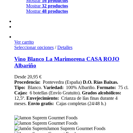
Mostrar
16 productos
Mostrar
32 productos
Mostrar
48 productos
Ver carrito
Seleccionar opciones
/
Detalles
Vino Blanco La Marimorena CASA ROJO
Albariño
Desde
20,95
€
Procedencia:
Pontevedra (España)
D.O. Rías Baixas.
Tipo:
Blanco.
Variedad:
100% Albariño.
Formato:
75 cl.
Cajas:
6 botellas (Envío Gratuito).
Grados alcohólicos:
12,5º.
Envejecimiento:
Crianza de lías finas durante 4
meses.
Envío gratis:
Cajas completas (24/48 h.)