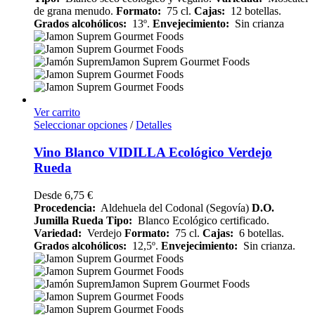
de grana menudo.
Formato:
75 cl.
Cajas:
12 botellas.
Grados alcohólicos:
13º.
Envejecimiento:
Sin crianza
Ver carrito
Seleccionar opciones
/
Detalles
Vino Blanco VIDILLA Ecológico Verdejo
Rueda
Desde
6,75
€
Procedencia:
Aldehuela del Codonal (Segovía)
D.O.
Jumilla Rueda
Tipo:
Blanco Ecológico certificado.
Variedad:
Verdejo
Formato:
75 cl.
Cajas:
6 botellas.
Grados alcohólicos:
12,5º.
Envejecimiento:
Sin crianza.