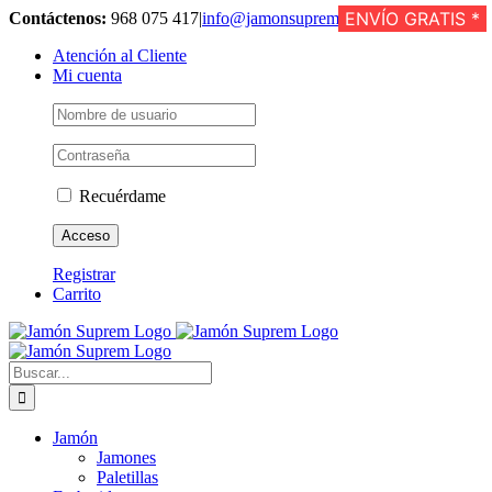
Saltar
ENVÍO GRATIS *
ENVÍO GRATIS *
ENVÍO GRATIS *
ENVÍO GRATIS *
ENVÍO GRATIS *
ENVÍO GRATIS *
ENVÍO GRATIS *
Contáctenos:
968 075 417
|
info@jamonsuprem.com
al
Atención al Cliente
contenido
Mi cuenta
Recuérdame
Registrar
Carrito
Buscar:
Jamón
Jamones
Paletillas