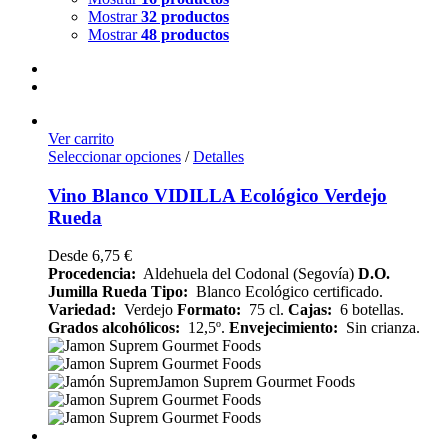
Mostrar
32 productos
Mostrar
48 productos
Ver carrito
Seleccionar opciones
/
Detalles
Vino Blanco VIDILLA Ecológico Verdejo
Rueda
Desde
6,75
€
Procedencia:
Aldehuela del Codonal (Segovía)
D.O.
Jumilla Rueda
Tipo:
Blanco Ecológico certificado.
Variedad:
Verdejo
Formato:
75 cl.
Cajas:
6 botellas.
Grados alcohólicos:
12,5º.
Envejecimiento:
Sin crianza.