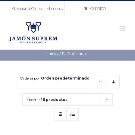
Saltar
CARRITO
Atención al Cliente
Mi cuenta
al
contenido
Inicio
D.O. Alicante
Ordena por
Orden predeterminado
Mostrar
16 productos