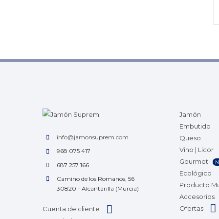
Jamón
Embutido
info@jamonsuprem.com
Queso
Vino | Licor
968 075 417
Gourmet
N
687 257 166
Ecológico
Camino de los Romanos, 56
Producto M
30820 - Alcantarilla (Murcia)
Accesorios
Ofertas
Cuenta de cliente