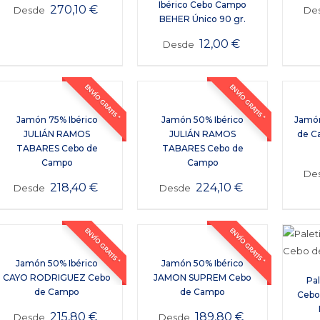
Ibérico Cebo Campo
270,10
€
Desde
De
BEHER Único 90 gr.
12,00
€
Desde
ENVÍO GRATIS *
ENVÍO GRATIS *
Jamón 75% Ibérico
Jamón 50% Ibérico
Jamón
JULIÁN RAMOS
JULIÁN RAMOS
de C
TABARES Cebo de
TABARES Cebo de
Campo
Campo
De
218,40
€
224,10
€
Desde
Desde
ENVÍO GRATIS *
ENVÍO GRATIS *
Jamón 50% Ibérico
Jamón 50% Ibérico
CAYO RODRIGUEZ Cebo
JAMON SUPREM Cebo
Pal
de Campo
de Campo
Cebo
215,80
€
189,80
€
Desde
Desde