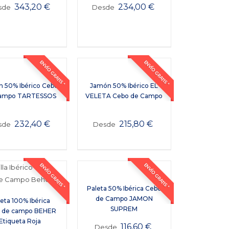
343,20
€
234,00
€
sde
Desde
ENVÍO GRATIS *
ENVÍO GRATIS *
 50% Ibérico Cebo
Jamón 50% Ibérico EL
ampo TARTESSOS
VELETA Cebo de Campo
232,40
€
215,80
€
sde
Desde
ENVÍO GRATIS *
ENVÍO GRATIS *
Paleta 50% Ibérica Cebo
de Campo JAMON
eta 100% Ibérica
SUPREM
 de campo BEHER
Etiqueta Roja
116,60
€
Desde