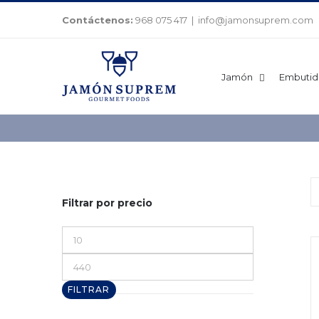
Saltar
Contáctenos:
968 075 417
|
info@jamonsuprem.com
al
contenido
Jamón
Embutid
Filtrar por precio
Precio
mínimo
Precio
máximo
FILTRAR