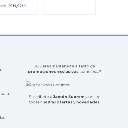
148,40
€
sde
¿Quieres mantenerte al tanto de
a
promociones exclusivas
como esta?
 para
Suscríbete a
Jamón Suprem
y recibe
todas nuestras
ofertas
y
novedades
.
las