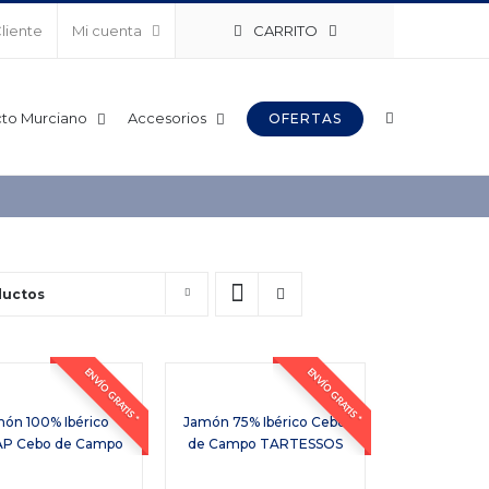
CARRITO
Cliente
Mi cuenta
to Murciano
Accesorios
OFERTAS
ductos
ENVÍO GRATIS *
ENVÍO GRATIS *
ón 100% Ibérico
Jamón 75% Ibérico Cebo
P Cebo de Campo
de Campo TARTESSOS