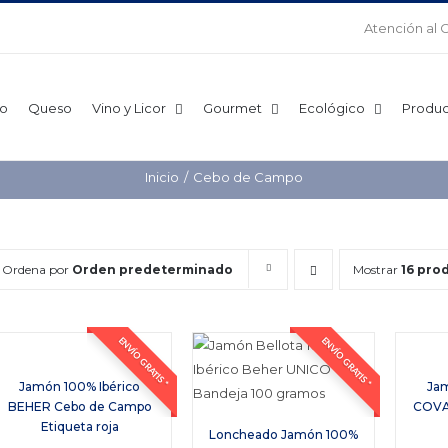
Atención al 
o
Queso
Vino y Licor
Gourmet
Ecológico
Produc
Inicio
Cebo de Campo
Ordena por
Orden predeterminado
Mostrar
16 pro
ENVÍO GRATIS *
ENVÍO GRATIS *
Jamón 100% Ibérico
Jam
BEHER Cebo de Campo
COVA
Etiqueta roja
Loncheado Jamón 100%