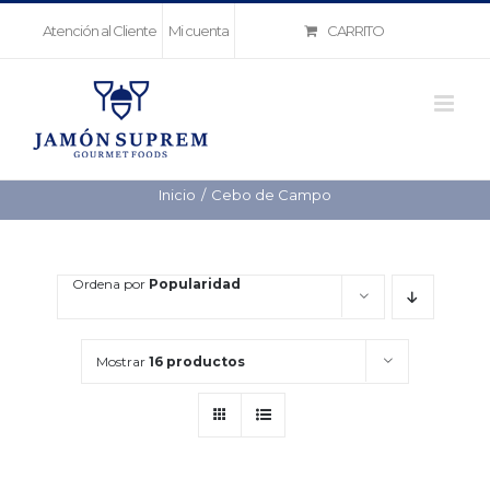
Saltar
CARRITO
Atención al Cliente
Mi cuenta
al
contenido
Inicio
Cebo de Campo
Ordena por
Popularidad
Mostrar
16 productos