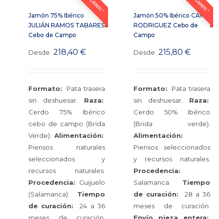
ENVÍO GRATIS *
ENVÍO GRATIS *
Jamón 75% Ibérico
Jamón 50% Ibérico CAYO
JULIÁN RAMOS TABARES
RODRIGUEZ Cebo de
Cebo de Campo
Campo
218,40
€
215,80
€
Desde
Desde
Formato:
Pata trasera
Formato:
Pata trasera
sin deshuesar.
Raza:
sin deshuesar.
Raza:
Cerdo 75% Ibérico
Cerdo 50% Ibérico
cebo de campo (Brida
(Brida verde).
Verde).
Alimentación:
Alimentación:
Piensos naturales
Piensos seleccionados
seleccionados y
y recursos naturales.
recursos naturales.
Procedencia:
Procedencia:
Guijuelo
Salamanca.
Tiempo
(Salamanca).
Tiempo
de curación:
28 a 36
de curación:
24 a 36
meses de curación.
meses de curación.
Envío pieza entera: