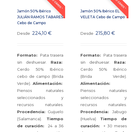
ENVÍO GRATIS *
ENVÍO GRATIS *
Jamón 50% Ibérico
Jamón 50% Ibérico EL
JULIÁN RAMOS TABARES
VELETA Cebo de Campo
Cebo de Campo
224,10
€
215,80
€
Desde
Desde
Formato:
Pata trasera
Formato:
Pata trasera
sin deshuesar.
Raza:
sin deshuesar.
Raza:
Cerdo 50% Ibérico
Cerdo 50% Ibérico
cebo de campo (Brida
(Brida Verde).
Verde).
Alimentación:
Alimentación:
Piensos naturales
Piensos naturales
seleccionados y
seleccionados y
recursos naturales.
recursos naturales.
Procedencia:
Guijuelo
Procedencia:
Jabugo
(Salamanca).
Tiempo
(Huelva)
Tiempo de
de curación:
24 a 36
curación:
+ 30 meses