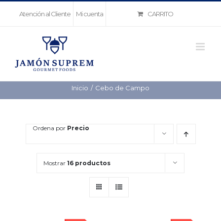
Saltar
CARRITO
Atención al Cliente
Mi cuenta
al
contenido
Inicio
Cebo de Campo
Ordena por
Precio
Mostrar
16 productos