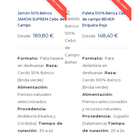
ENVÍO GRATIS *
ENVÍO GRATIS *
Jamón 50% Ibérico
Paleta 100% Ibérica Cebo
JAMON SUPREM Cebo de
de campo BEHER
Campo
Etiqueta Roja
189,80
€
148,40
€
Desde
Desde
Formato:
Pata trasera
Formato:
Pata
sin deshuesar.
Raza:
delantera sin
Cerdo 50% Ibérico
deshuesar.
Raza:
(Brida verde).
Cerdo 100% ibérico
Alimentación:
(Brida verde).
Piensos naturales
Alimentación:
seleccionados.
Piensos seleccionados
Procedencia:
y recursos naturales.
Andalucía (Huelva y
Procedencia:
Guijuelo
Córdoba).
Tiempo de
(Salamanca)
Tiempo
curación:
30 a 42
de curación:
20 a 24