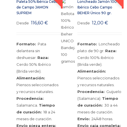
Paleta 50% Ibérica Cebo
Loncheado Jamón 100%
de Campo JAMON
Ibérico Cebo Campo
SUPREM
BEHER Único 90 gr.
116,60
€
12,00
€
Desde
Desde
Formato:
Pata
Formato:
Loncheado
delantera sin
plato de 90 gr.
Raza:
deshuesar.
Raza:
Cerdo 100% ibérico
Cerdo 50% Ibérico
(Brida verde).
(Brida verde).
Alimentación:
Alimentación:
Piensos seleccionados
Piensos seleccionados
y recursos naturales.
y recursos naturales.
Procedencia:
Guijuelo
Procedencia:
(Salamanca).
Tiempo
Salamanca.
Tiempo
de curación:
30 a 44
de curación:
18 a 24
meses de curación.
meses de curación.
Envío:
24/48 horas.
Envío pieza entera:
Envío caja completa: