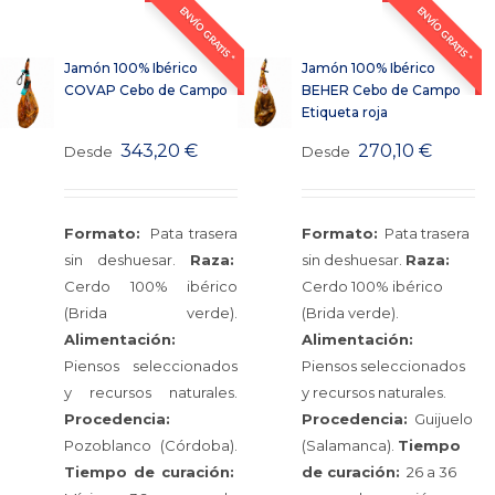
ENVÍO GRATIS *
ENVÍO GRATIS *
Jamón 100% Ibérico
Jamón 100% Ibérico
COVAP Cebo de Campo
BEHER Cebo de Campo
Etiqueta roja
343,20
€
270,10
€
Desde
Desde
Formato:
Pata trasera
Formato:
Pata trasera
sin deshuesar.
Raza:
sin deshuesar.
Raza:
Cerdo 100% ibérico
Cerdo 100% ibérico
(Brida verde).
(Brida verde).
Alimentación:
Alimentación:
Piensos seleccionados
Piensos seleccionados
y recursos naturales.
y recursos naturales.
Procedencia:
Procedencia:
Guijuelo
Pozoblanco (Córdoba).
(Salamanca).
Tiempo
Tiempo de curación:
de curación:
26 a 36