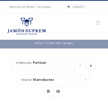
Saltar
CARRITO
Atención al Cliente
Mi cuenta
al
contenido
Inicio
Cebo de Campo
Ordena por
Puntuar
Mostrar
16 productos