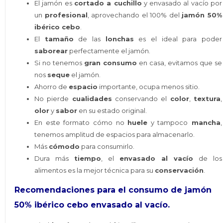
El jamón es
cortado a cuchillo
y envasado al vacío por
un
profesional
, aprovechando el 100% del
jamón 50%
ibérico cebo
.
El
tamaño
de las
lonchas
es el ideal para poder
saborear
perfectamente el jamón.
Si no tenemos
gran consumo
en casa, evitamos que se
nos
seque
el jamón.
Ahorro de
espacio
importante, ocupa menos sitio.
No pierde
cualidades
conservando el
color
,
textura
,
olor
y
sabor
en su estado original.
En este formato cómo no
huele
y tampoco
mancha
,
tenemos amplitud de espacios para almacenarlo.
Más
cómodo
para consumirlo.
Dura más
tiempo
, el
envasado al vacío
de los
alimentos es la mejor técnica para su
conservación
.
Recomendaciones
para el consumo de jamón
50% ibérico cebo envasado al vacío.