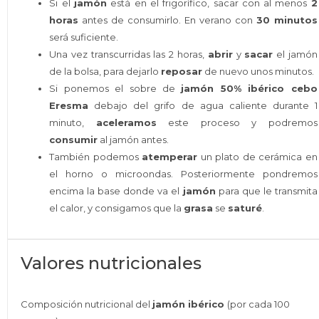
Si el
jamón
está en el frigorífico, sacar con al menos
2
horas
antes de consumirlo. En verano con
30 minutos
será suficiente.
Una vez transcurridas las 2 horas,
abrir
y
sacar
el jamón
de la bolsa, para dejarlo
reposar
de nuevo unos minutos.
Si ponemos el sobre de
jamón 50% ibérico cebo
Eresma
debajo del grifo de agua caliente durante 1
minuto,
aceleramos
este proceso y podremos
consumir
al jamón antes.
También podemos
atemperar
un plato de cerámica en
el horno o microondas. Posteriormente pondremos
encima la base donde va el
jamón
para que le transmita
el calor, y consigamos que la
grasa
se
saturé
.
Valores nutricionales
Composición nutricional del
jamón ibérico
(por cada 100