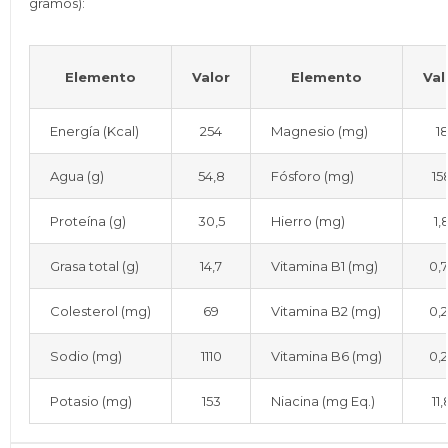
gramos):
Elemento
Valor
Elemento
Val
Energía (Kcal)
254
Magnesio (mg)
1
Agua (g)
54,8
Fósforo (mg)
15
Proteína (g)
30,5
Hierro (mg)
1,
Grasa total (g)
14,7
Vitamina B1 (mg)
0,
Colesterol (mg)
69
Vitamina B2 (mg)
0,
Sodio (mg)
1110
Vitamina B6 (mg)
0,
Potasio (mg)
153
Niacina (mg Eq.)
11,