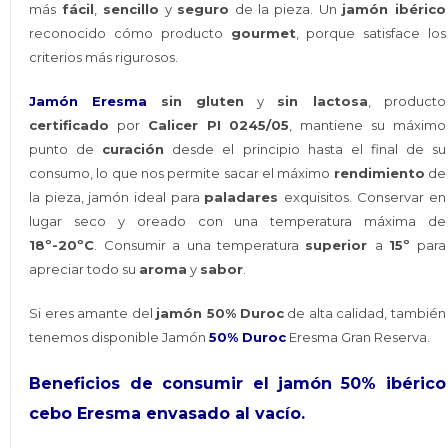
más
fácil
,
sencillo
y
seguro
de la pieza. Un
jamón ibérico
reconocido cómo producto
gourmet
, porque satisface los
criterios más rigurosos.
Jamón Eresma
sin gluten
y
sin lactosa
, producto
certificado
por
Calicer PI 0245/05
, mantiene su máximo
punto de
curación
desde el principio hasta el final de su
consumo, lo que nos permite sacar el máximo
rendimiento
de
la pieza, jamón ideal para
paladares
exquisitos.
Conservar en
lugar seco y oreado con una temperatura máxima de
18º-20ºC
. Consumir a una temperatura
superior
a
15º
para
apreciar todo su
aroma
y
sabor
.
Si eres amante del
jamón 50% Duroc
de alta calidad, también
tenemos disponible Jamón
50% Duroc
Eresma Gran Reserva.
Beneficios de consumir el jamón 50% ibérico
cebo Eresma envasado al vacío.