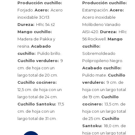
Producción cuchillo:
Producción cuchillo:
Forjado.
Acero:
Acero
Estampación.
Acero:
inoxidable 3Cr13
Acero inoxidable
Dureza:
HRc 54 ±2
Molibdeno Vanadio
Mango cuchillo:
AISI-420.
Dureza:
HRc
Madera de Pakka y
56 Rockwell.
Mango
resina.
Acabado
cuchillo:
cuchillo:
Pulido brillo.
Sobremoldeado
Cuchillo verdulero:
9
Polipropileno Negro.
cm. de hoja con un
Acabado cuchillo:
largo total de 20 cm.
Pulido mate.
Cuchillo
Cuchillo cocinero:
verdulero:
9 cm. de
12,5 cm. de hoja con un
hoja con un largo total
largo total de 24 cm.
de 19 cm.
Cuchillo
Cuchillo Santoku:
17,5
cocinero:
13,5 cm. de
cm. de hoja con un
hoja con un largo total
largo total de 31 cm.
de 25 cm.
Cuchillo
Santoku:
18,0 cm. de
hoja con un largo total