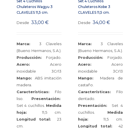
Set 4 Cuchillos
Set 4 Cuchillos
Chuleteros Wagyu 3
Chuleteros Kobe 3
CLAVELES 11,5 cm.
CLAVELES 11,5 cm.
33,00
€
34,00
€
Desde
Desde
Marca:
3 Claveles
Marca:
3 Claveles
(Bueno Hermanos, S.A.).
(Bueno Hermanos, S.A.).
Producción:
Forjado.
Producción:
Forjado.
Acero:
Acero
Acero:
Acero
inoxidable 3Cr13
inoxidable 3Cr13
Mango:
ABS imitación
Mango:
Madera de
madera.
castaño.
Características:
Filo
Características:
Filo
liso.
Presentación:
dentado.
Set 4 cuchillos.
Medida
Presentación:
Set 4
hoja:
11,5 cm.
cuchillos.
Medida
Longitud total:
23
hoja:
11,5 cm.
cm.
Longitud total:
42