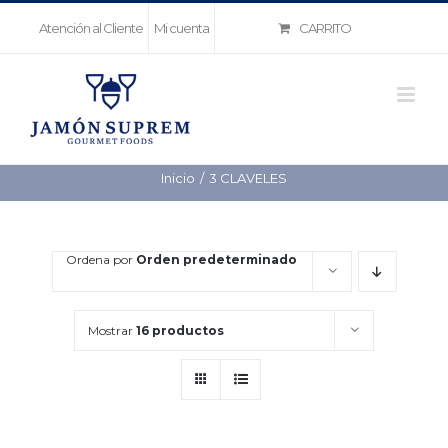
Saltar
CARRITO
Atención al Cliente
Mi cuenta
al
contenido
Inicio
3 CLAVELES
Ordena por
Orden predeterminado
Mostrar
16 productos