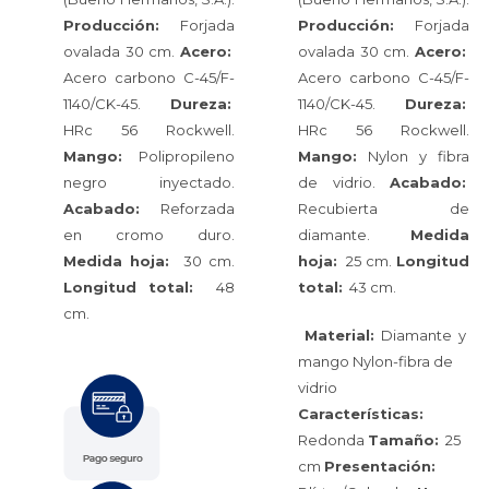
Producción:
Forjada
Producción:
Forjada
ovalada 30 cm.
Acero:
ovalada 30 cm.
Acero:
Acero carbono C-45/F-
Acero carbono C-45/F-
1140/CK-45.
Dureza:
1140/CK-45.
Dureza:
HRc 56 Rockwell.
HRc 56 Rockwell.
Mango:
Polipropileno
Mango:
Nylon y fibra
negro inyectado.
de vidrio.
Acabado:
Acabado:
Reforzada
Recubierta de
en cromo duro.
diamante.
Medida
Medida hoja:
30 cm.
hoja:
25 cm.
Longitud
Longitud total:
48
total:
43 cm.
cm.
Material:
Diamante y
mango Nylon-fibra de
vidrio
Características:
Redonda
Tamaño:
25
cm
Presentación: