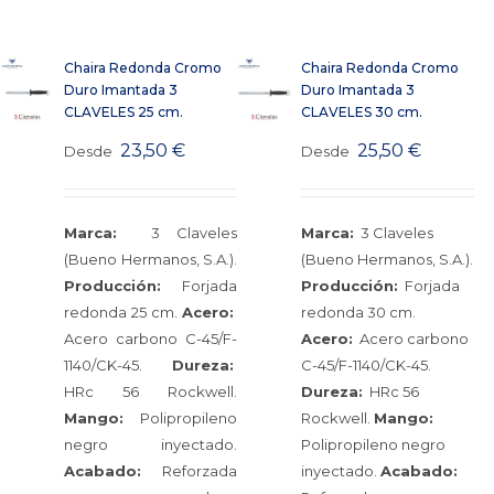
Chaira Redonda Cromo
Chaira Redonda Cromo
Duro Imantada 3
Duro Imantada 3
CLAVELES 25 cm.
CLAVELES 30 cm.
23,50
€
25,50
€
Desde
Desde
Marca:
3 Claveles
Marca:
3 Claveles
(Bueno Hermanos, S.A.).
(Bueno Hermanos, S.A.).
Producción:
Forjada
Producción:
Forjada
redonda 25 cm.
Acero:
redonda 30 cm.
Acero carbono C-45/F-
Acero:
Acero carbono
1140/CK-45.
Dureza:
C-45/F-1140/CK-45.
HRc 56 Rockwell.
Dureza:
HRc 56
Mango:
Polipropileno
Rockwell.
Mango:
negro inyectado.
Polipropileno negro
Acabado:
Reforzada
inyectado.
Acabado: