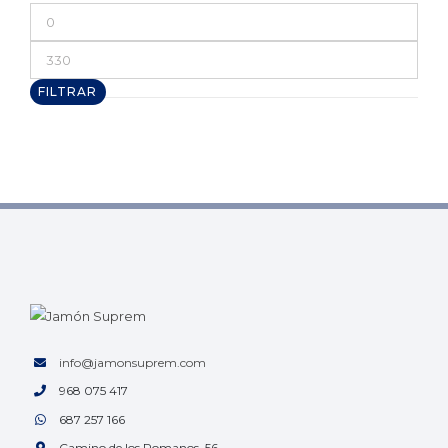
Precio
mínimo
Precio
máximo
FILTRAR
info@jamonsuprem.com
968 075 417
687 257 166
Camino de los Romanos, 56