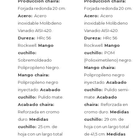
Producción chaira:
Producción chaira:
Forjada redonda 20 cm.
Forjada redonda 20 cm.
Acero:
Acero
Acero:
Acero
inoxidable Molibdeno
inoxidable Molibdeno
Vanadio AISI-420.
Vanadio AISI-420.
Dureza:
HRc 56
Dureza:
HRc 56
Rockwell.
Mango
Rockwell.
Mango
cuchillo:
cuchillo:
POM
Sobremoldeado
(Polioximetileno) negro.
Polipropileno Negro.
Mango chaira:
Mango chaira:
Polipropileno negro
Polipropileno negro
inyectado.
Acabado
inyectado.
Acabado
cuchillo:
Pulido semi-
cuchillo:
Pulido mate.
mate.
Acabado
Acabado chaira:
chaira:
Reforzada en
Reforzada en cromo
cromo duro.
Medidas
duro.
Medidas
cuchillo:
29 cm. de
cuchillo:
25 cm. de
hoja con un largo total
hoja con un largo total
de 41,5 cm.
Medidas