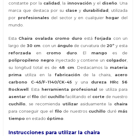
constante por la
calidad
, la
innovación
y el
diseño
. Una
marca que destaca por su
clase
y
durabilidad
, utilizada
por
profesionales
del sector y en cualquier
hogar
del
mundo.
Esta
Chaira ovalada cromo duro
está
forjada
con un
largo de
30 cm
. con un
ángulo
de curvatura de
20º
y esta
reforzada
en
cromo duro
. El
mango
es de
polipropileno negro
inyectado y contiene un
colgador
,
su longitud total es de
48 cm
. Destacamos la
materia
prima
utiliza en la
fabricación
de la chaira,
acero
carbono C-45/F-1140/CK-45
y una
dureza HRc 56
Rockwell
. Esta
herramienta profesional
se utiliza para
asentar
el
filo
del
cuchillo
facilitando el
corte
de nuestro
cuchillo
, se recomienda
utilizar
asiduamente la
chaira
para conseguir que el
filo
de nuestros
cuchillo
duré
más
tiempo
en estado
óptimo
.
Instrucciones para utilizar la chaira