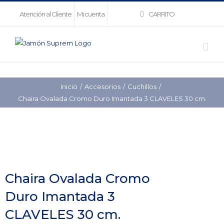
Saltar
CARRITO
Atención al Cliente
Mi cuenta
al
contenido
Inicio
Accesorios
Cuchillos
Chaira Ovalada Cromo Duro Imantada 3 CLAVELES 30 cm.
Chaira Ovalada Cromo
Duro Imantada 3
CLAVELES 30 cm.