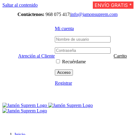
ENVÍO GRATIS *
ENVÍO GRATIS *
ENVÍO GRATIS *
ENVÍO GRATIS *
ENVÍO GRATIS *
ENVÍO GRATIS *
ENVÍO GRATIS *
ENVÍO GRATIS *
ENVÍO GRATIS *
ENVÍO GRATIS *
ENVÍO GRATIS *
ENVÍO GRATIS *
Saltar al contenido
Contáctenos:
968 075 417
|
info@jamonsuprem.com
Mi cuenta
Atención al Cliente
Carrito
Recuérdame
Registrar
Inicio