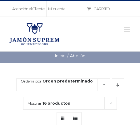
Saltar
CARRITO
Atención al Cliente
Mi cuenta
al
contenido
Inicio
Abellán
Ordena por
Orden predeterminado
Mostrar
16 productos